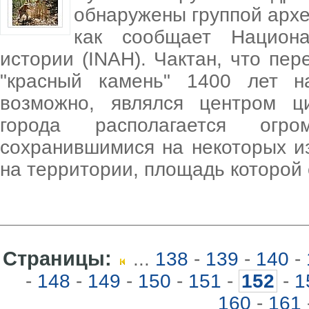
обнаружены группой архе
как сообщает Национа
истории (INAH). Чактан, что пер
"красный камень" 1400 лет н
возможно, являлся центром ц
города располагается огр
сохранившимися на некоторых и
на территории, площадь которой 
Страницы:
...
138
-
139
-
140
-
-
148
-
149
-
150
-
151
-
152
-
1
160
-
161