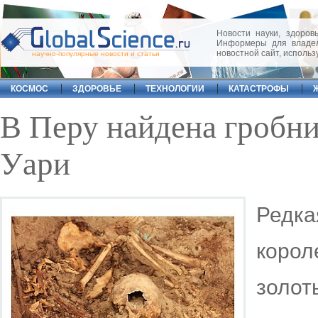
Новости науки, здоровь
Информеры для владел
новостной сайт, исполь
научно-популярные новости и статьи
КОСМОС
ЗДОРОВЬЕ
ТЕХНОЛОГИИ
КАТАСТРОФЫ
В Перу найдена гробни
Уари
Редк
коро
золот