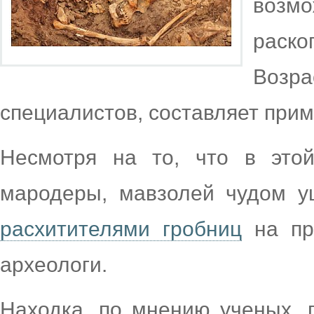
возмо
раск
Возр
специалистов, составляет прим
Несмотря на то, что в это
мародеры, мавзолей чудом у
расхитителями гробниц
на про
археологи.
Находка, по мнению ученых, 