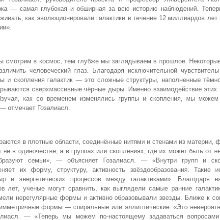
рка — самая глубокая и обширная за всю историю наблюдений. Тепе
живать, как эволюционировали галактики в течение 12 миллиардов лет
ии».
ы смотрим в космос, тем глубже мы заглядываем в прошлое. Некоторые
азличить человеческий глаз. Благодаря исключительной чувствитель
ы и скопления галактик — это сложные структуры, наполненные тёмно
скрываются сверхмассивные чёрные дыры. Именно взаимодействие этих
Изучая, как со временем изменялись группы и скопления, мы можем 
 — отмечает Гозалиасл.
раются в плотные области, соединённые нитями и стенами из материи, 
не в одиночестве, а в группах или скоплениях, где их может быть от н
 образуют семьи», — объясняет Гозалиасл. — «Внутри групп и ск
яет их форму, структуру, активность звёздообразования. Такие и
р и энергетических процессов между галактиками». Благодаря н
 лет, ученые могут сравнить, как выглядели самые ранние галактик
имели нерегулярные формы и активно образовывали звезды. Ближе к с
симметричные формы — спиральные или эллиптические. «Это невероятн
алиасл. — «Теперь мы можем по-настоящему задаваться вопросами