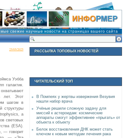
амые свежие научные новости на страницах вашего сайта
25/05/2025
РАССЫЛКА ТОПОВЫХ НОВОСТЕЙ
еймса Уэбба
ЧИТАТЕЛЬСКИЙ ТОП
п галактик.
 охватывают
 лет. Этот
В Помпеях у жертвы извержения Везувия
нашли набор врача
шим шагом в
й структуры
Учёные решили сложную задачу для
миссий к астероидам: космические
rophysics, а
аппараты смогут эффективнее «прыгать» от
дов световых
объекта к объекту
ства (ESA).
Белок восстановления ДНК может стать
, — говорит
ключом к новым методам лечения рака
лто. — «Эта