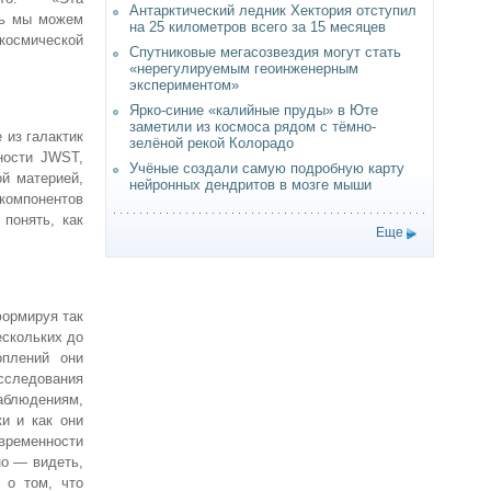
Антарктический ледник Хектория отступил
рь мы можем
на 25 километров всего за 15 месяцев
 космической
Спутниковые мегасозвездия могут стать
«нерегулируемым геоинженерным
экспериментом»
Ярко-синие «калийные пруды» в Юте
заметили из космоса рядом с тёмно-
 из галактик
зелёной рекой Колорадо
ности JWST,
Учёные создали самую подробную карту
й материей,
нейронных дендритов в мозге мыши
 компонентов
понять, как
Еще
формируя так
ескольких до
оплений они
сследования
аблюдениям,
и и как они
овременности
о — видеть,
 о том, что