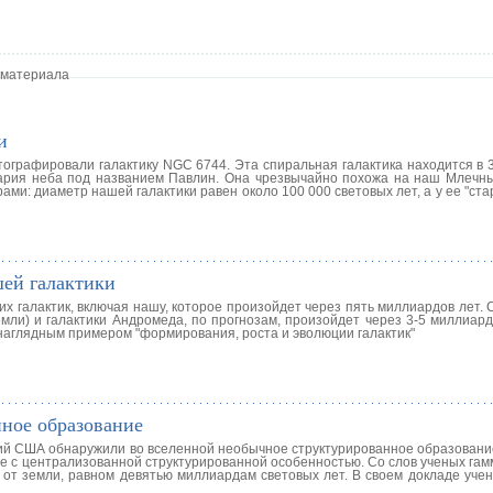
 материала
и
графировали галактику NGC 6744. Эта спиральная галактика находится в 
шария неба под названием Павлин. Она чрезвычайно похожа на наш Млечн
ами: диаметр нашей галактики равен около 100 000 световых лет, а у ее "ст
ей галактики
х галактик, включая нашу, которое произойдет через пять миллиардов лет.
мли) и галактики Андромеда, по прогнозам, произойдет через 3-5 миллиард
я наглядным примером "формирования, роста и эволюции галактик"
ное образование
ний США обнаружили во вселенной необычное структурированное образовани
 с централизованной структурированной особенностью. Со слов ученых гам
 от земли, равном девятью миллиардам световых лет. В своем докладе уче