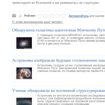
происходило во Вселенной и как развивалась её структура».
Рейтинг:
Авторизуйтесь
для оценки
С этим материалом еще читают:
Обнаружена галактика идентичная Млечному Пут
С помощью телескопа MPG/ESO, астрономы сфото
световых лет от нас, в созвездии южного полу
6744 отличается от Млечного Пути своими размер
почти в два раза больше.
Астрономы изобразили будущее столкновение наш
Астрономы создали атлас столкновения нескольки
Млечного Пути (материнской галактики нашей Зе
слияние галактик, по словам экспертов, являетс
Ученые обнаружили во вселенной структурирован
Астрономы из института космических исследова
ученых, они зафиксировали мощнейшее излучение
было зарегистрировано на огромном расстоянии
описали процесс создания огромными