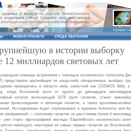
 здоровья и космоса на портале GlobalScience.ru.
 владельцев сайтов. Создайте свой собственный
, используя наши бесплатные новостные информеры.
только с
ФЫ
ЖИВАЯ ПЛАНЕТА
СРЕДА ОБИТАНИЯ
рупнейшую в истории выборку
е 12 миллиардов световых лет
ународная команда астрономов с помощью космического телескопа Дж
) представила крупнейшую из когда-либо обнаруженных выборку груп
юдения проводились в области неба, известной как COSMOS Web, и
од, когда Вселенной было от одного до двенадцати миллиардов
табный каталог, включающий 1678 групп галактик, станет важней
мании происхождения и эволюции галактик, а также крупномасштабно
нной. Исследование будет опубликовано в журнале Astronomy and Ast
из изображений — скопление галактик на расстоянии более 6 миллиар
— уже стало «фотографией месяца» Европейского космического агент
могли наблюдать некоторые из самых первых галактик во Вселенной»
ем Гозалиасл, руководитель проекта и профессор Университета Аа