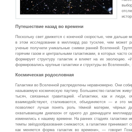
выбо
отсле
истор
Путешествие назад во времени
Поскольку свет движется с конечной скоростью, чем дальше м
в этом исследовании в миллиард раз тусклее, чем может р
ученые получили уникальные снимки ранней Вселенной. Групп
горячим газом и центральными галактиками, в которых часто 
формирует структуру галактик и влияет на их эволюцию. «
формировались крупные галактики и структуры во Вселенной»,
Космическая родословная
Галактики во Вселенной распределены неравномерно. Они соби
называемую космическую паутину. Большинство галактик живут 
тысяч, связанных гравитацией. «Галактики, как и люди,
взаимодействуют, сталкиваются, объединяются — и это мен
позволяют лучше понять роль тёмной материи, чёрных ды
охватывающим диапазон от одного до двенадцати миллиардов
изменились к нашему времени. На ранних стадиях галактики 
темпы звёздообразования снижаются, а галактики принимают 
как меняется форма галактик во времени», — говорит Гоз