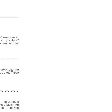
30 миллионах
ый Путь. NGC
аршей сестры"
 Столкновение
ов лет. Такое
е. По мнению
ма-излучение
ные подробно