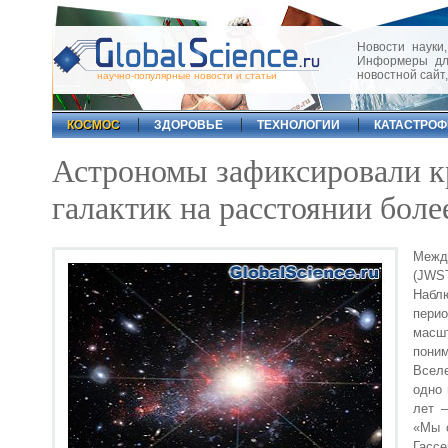
Новости науки,
Информеры для
новостной сайт
научно-популярные новости и статьи
КОСМОС
ЗДОРОВЬЕ
ТЕХНОЛОГИИ
КАТАСТРО
Астрономы зафиксировали к
галактик на расстоянии боле
Межд
(JWST
Набл
пери
масш
пони
Вселе
одно 
лет 
«Мы с
Гасс