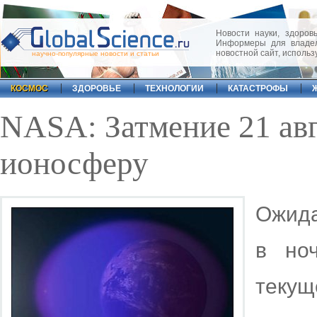
Новости науки, здоровь
Информеры для владел
новостной сайт, исполь
научно-популярные новости и статьи
КОСМОС
ЗДОРОВЬЕ
ТЕХНОЛОГИИ
КАТАСТРОФЫ
NASA: Затмение 21 авг
ионосферу
Ожида
в но
теку