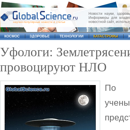
Новости науки, здоровь
Информеры для владел
новостной сайт, исполь
научно-популярные новости и статьи
КОСМОС
ЗДОРОВЬЕ
ТЕХНОЛОГИИ
КАТАСТРОФЫ
Уфологи: Землетрясени
провоцируют НЛО
По в
учен
предс