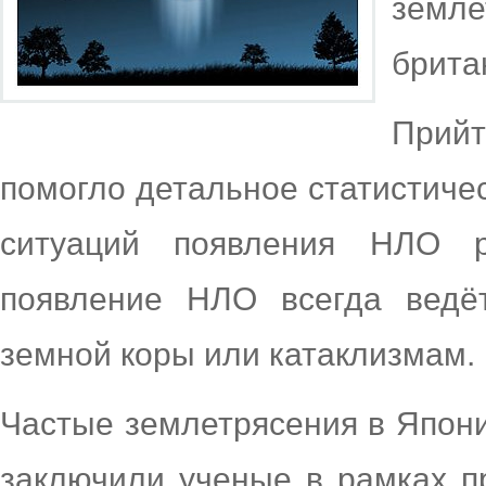
земл
брита
Прий
помогло детальное статистиче
ситуаций появления НЛО р
появление НЛО всегда ведё
земной коры или катаклизмам.
Частые землетрясения в Япони
заключили ученые в рамках п