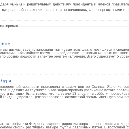
даря умным и решительным действиям президента и членов правитель
, ядерная война закончилась, так и не начавшись, а солнце оставили в п
 материала
лнце
ым диском, зарегистрировали три новые вспышки, относящиеся к среднем
листами, в ближайшее время произойдет еще несколько мощных вспышек
 по уровню мощности в спектре рентген излучения. Всего существует 5 уро
 буря
 невероятной мощности произошла в самом центре Солнца. Явление со
тва, и датчиками спутников было зафиксировано увеличение потока протоно
ости вспышки была такова, что на земле 13 апреля, в субботу, произойде
ей Гайдаш, директор Центра прогнозов космической погоды Института земног
ситета геофизики Федорова, зарегистрировали вчера на поверхности солнц
ономы смогли разглядеть четыре группы различных пятен. В восточной с