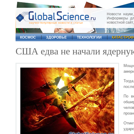
Новости науки,
Информеры для
новостной сайт
научно-популярные новости и статьи
КОСМОС
ЗДОРОВЬЕ
ТЕХНОЛОГИИ
КАТАСТРО
США едва не начали ядерну
Мощн
амери
Тогда
после
По в
обши
челов
проан
Отме
ударо