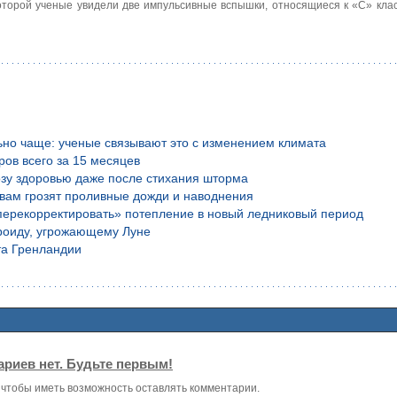
оторой ученые увидели две импульсивные вспышки, относящиеся к «С» клас
ьно чаще: ученые связывают это с изменением климата
ров всего за 15 месяцев
озу здоровью даже после стихания шторма
вам грозят проливные дожди и наводнения
перекорректировать» потепление в новый ледниковый период
роиду, угрожающему Луне
та Гренландии
риев нет. Будьте первым!
, чтобы иметь возможность оставлять комментарии.