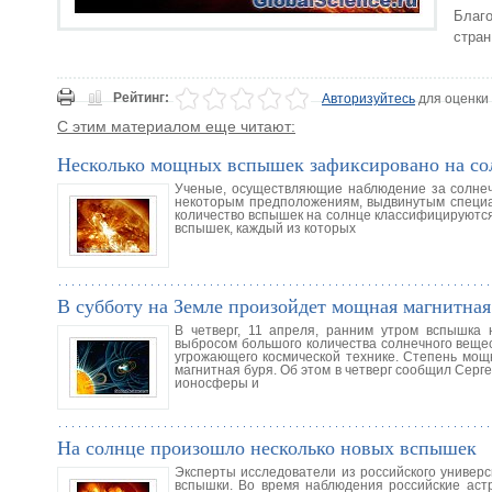
Благо
стран
Рейтинг:
Авторизуйтесь
для оценки
С этим материалом еще читают:
Несколько мощных вспышек зафиксировано на со
Ученые, осуществляющие наблюдение за солнечн
некоторым предположениям, выдвинутым специа
количество вспышек на солнце классифицируются
вспышек, каждый из которых
В субботу на Земле произойдет мощная магнитная
В четверг, 11 апреля, ранним утром вспышка
выбросом большого количества солнечного вещес
угрожающего космической технике. Степень мощн
магнитная буря. Об этом в четверг сообщил Серг
ионосферы и
На солнце произошло несколько новых вспышек
Эксперты исследователи из российского универ
вспышки. Во время наблюдения российские астр