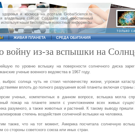
 здоровья и космоса на портале GlobalScience.ru.
 владельцев сайтов. Создайте свой собственный
, используя наши бесплатные новостные информеры.
только с
ФЫ
ЖИВАЯ ПЛАНЕТА
СРЕДА ОБИТАНИЯ
ю войну из-за вспышки на Солнц
ейшую по уровню вспышку на поверхности солнечного диска зарег
канские ученые военного ведомства в 1967 году.
, выброс солнца чуть не стоил человечеству жизни, угрожая катаст
дствиями вплоть до полного разрушения всей планеты включая страны 
ерсии ученых, компетентных в данном вопросе, вспышка могла спр
рный пожар на планете земля с уничтожением всех живых сущес
ека разумного, а также животных и растений. К такому выводу пришли
ализировав степень воздействия солнечной вспышки на человека.
тим также, что на тот момент, Америка посчитала солнечную вспы
м со стороны советского союза или иных стран.