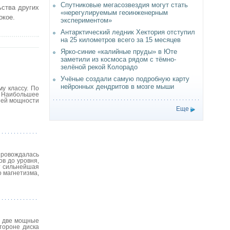
Спутниковые мегасозвездия могут стать
ства других
«нерегулируемым геоинженерным
окое.
экспериментом»
Антарктический ледник Хектория отступил
на 25 километров всего за 15 месяцев
Ярко-синие «калийные пруды» в Юте
заметили из космоса рядом с тёмно-
зелёной рекой Колорадо
Учёные создали самую подробную карту
нейронных дендритов в мозге мыши
у классу. По
. Наибольшее
вней мощности
Еще
провождалась
в до уровня,
т сильнейшая
о магнетизма,
а две мощные
тороне диска