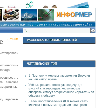
амые свежие научные новости на страницах вашего сайта
е
11/08/2016
РАССЫЛКА ТОПОВЫХ НОВОСТЕЙ
истрировали
ЧИТАТЕЛЬСКИЙ ТОП
рофическими
запада.
В Помпеях у жертвы извержения Везувия
овоцировать
нашли набор врача
тв, включая
Учёные решили сложную задачу для
 американцы,
миссий к астероидам: космические
аппараты смогут эффективнее «прыгать» от
объекта к объекту
шку ядерным
Белок восстановления ДНК может стать
ключом к новым методам лечения рака