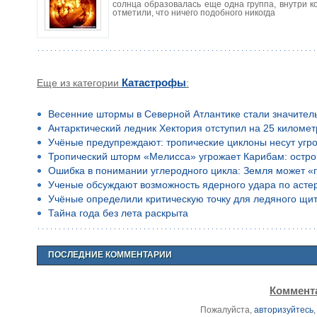
солнца образовалась еще одна группа, внутри к
отметили, что ничего подобного никогда
Еще из категории
Катастрофы
:
Весенние штормы в Северной Атлантике стали значител
Антарктический ледник Хектория отступил на 25 километ
Учёные предупреждают: тропические циклоны несут угр
Тропический шторм «Мелисса» угрожает Карибам: остро
Ошибка в понимании углеродного цикла: Земля может «
Ученые обсуждают возможность ядерного удара по асте
Учёные определили критическую точку для ледяного щи
Тайна года без лета раскрыта
ПОСЛЕДНИЕ КОММЕНТАРИИ
Коммента
Пожалуйста,
авторизуйтесь