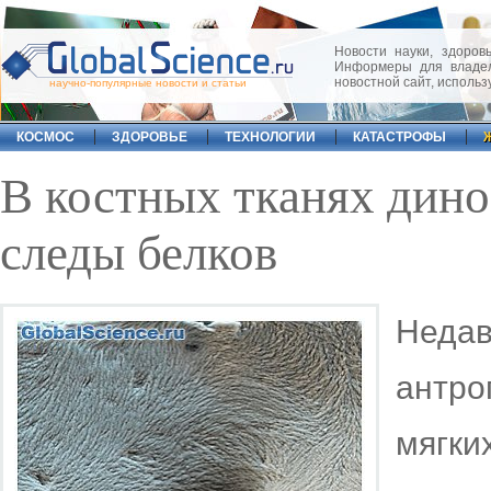
Новости науки, здоровь
Информеры для владел
новостной сайт, исполь
научно-популярные новости и статьи
КОСМОС
ЗДОРОВЬЕ
ТЕХНОЛОГИИ
КАТАСТРОФЫ
В костных тканях дин
следы белков
Нед
антро
мягки