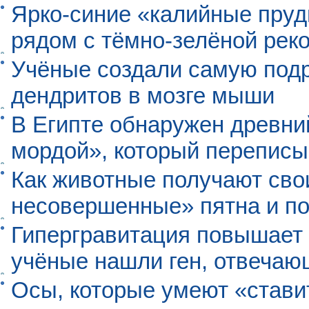
Ярко-синие «калийные пруд
рядом с тёмно-зелёной рек
Учёные создали самую под
дендритов в мозге мыши
В Египте обнаружен древни
мордой», который перепис
Как животные получают св
несовершенные» пятна и п
Гипергравитация повышает 
учёные нашли ген, отвечаю
Осы, которые умеют «ставит