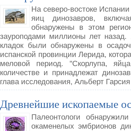
На северо-востоке Испании
яиц динозавров, включ
обнаружены в этом регио
зауроподами миллионы лет назад. 
кладок были обнаружены в осадоч
испанской провинции Лерида, котор
меловой период. "Скорлупа, яй
количестве и принадлежат динозавр
глава исследования, Альберт Гарсия
Древнейшие ископаемые ос
Палеонтологи обнаружил
окаменелых эмбрионов дин