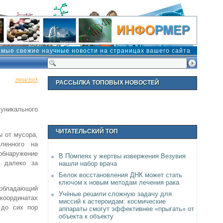
амые свежие научные новости на страницах вашего сайта
29/04/2015
РАССЫЛКА ТОПОВЫХ НОВОСТЕЙ
уникального
ЧИТАТЕЛЬСКИЙ ТОП
ы от мусора,
вленного на
 обнаружение
В Помпеях у жертвы извержения Везувия
, далеко за
нашли набор врача
Белок восстановления ДНК может стать
ключом к новым методам лечения рака
 обладающий
Учёные решили сложную задачу для
оординатах
миссий к астероидам: космические
 до сих пор
аппараты смогут эффективнее «прыгать» от
объекта к объекту