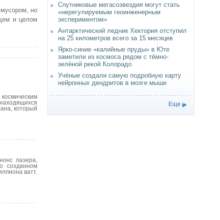
Спутниковые мегасозвездия могут стать
 мусором, но
«нерегулируемым геоинженерным
бщем и целом
экспериментом»
Антарктический ледник Хектория отступил
на 25 километров всего за 15 месяцев
Ярко-синие «калийные пруды» в Юте
заметили из космоса рядом с тёмно-
зелёной рекой Колорадо
Учёные создали самую подробную карту
нейронных дендритов в мозге мыши
 космическим
 находящихся
Еще
лана, который
нонс лазера,
о созданном
иллиона ватт.