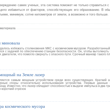
верждению самих ученых, эта система поможет не только справиться с
цело избавиться от факторов, способствующих его образованию. В о
ъеме, минимум, сотне километров от земли, а возможно и того больше.
 материала
м миновала
удалось избежать столкновения МКС с космическим мусором. Разработанный
лся с задачей по обеспечению станции безопасности. Он, чтобы вытолкнуть
и двигатели, что помогло свернуть с опасного пути. Срочный маневр такого п
 мощный на Земле лазер
ляется самым мощным устройством среди всех существующих. Краткий а
урные споры относительно использования устройства. Первые данные 
зад. Известно, что лазер обладает способностью к выдаче импульса в два тр
 короткий отрезок
ра космического мусора