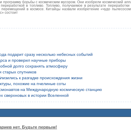
 программу борьбы с космическим мусором. Они изобрели космический аппа
переработкой в топливо. Топливо, получаемое в результате переработки 
х перемещений в космосе. Китайцы назвали изобретение «чудо пылесосом
с» состоит
года подарит сразу несколько небесных событий
рса и проверил научные приборы
обной долго сохранять атмосферу
и старых спутников
лизились к разгадке происхождения жизни
уктуры, похожие на пчелиные соты
осмонавтов на Международную космическую станцию
х сверхновых в истории Вселенной
риев нет. Будьте первым!