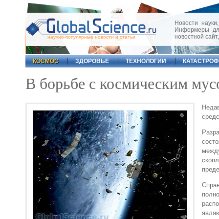
Новости науки,
Информеры для
новостной сайт
научно-популярные новости и статьи
КОСМОС
ЗДОРОВЬЕ
ТЕХНОЛОГИИ
КАТАСТРО
В борьбе с космическим мус
Неда
средс
Разра
сост
между
скоп
пред
Справ
полн
расп
явля