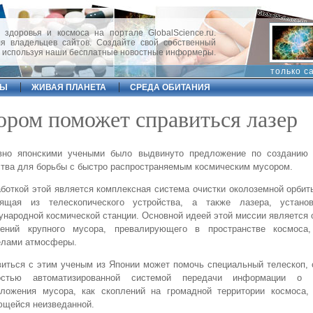
 здоровья и космоса на портале GlobalScience.ru.
 владельцев сайтов. Создайте свой собственный
, используя наши бесплатные новостные информеры.
только с
ФЫ
ЖИВАЯ ПЛАНЕТА
СРЕДА ОБИТАНИЯ
ором поможет справиться лазер
вно японскими учеными было выдвинуто предложение по созданию 
тва для борьбы с быстро распространяемым космическим мусором.
боткой этой является комплексная система очистки околоземной орбит
оящая из телескопического устройства, а также лазера, устано
народной космической станции. Основной идеей этой миссии является
лений крупного мусора, превалирующего в пространстве космоса
елами атмосферы.
иться с этим ученым из Японии может помочь специальный телескоп,
остью автоматизированной системой передачи информации о к
оложения мусора, как скоплений на громадной территории космоса,
ющейся неизведанной.