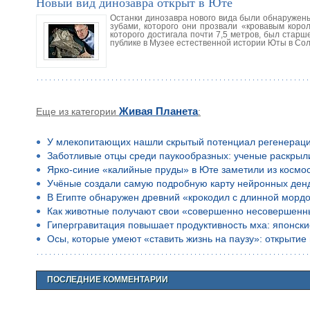
Новый вид динозавра открыт в Юте
Останки динозавра нового вида были обнаружены
зубами, которого они прозвали «кровавым коро
которого достигала почти 7,5 метров, был стар
публике в Музее естественной истории Юты в Солт
Еще из категории
Живая Планета
:
У млекопитающих нашли скрытый потенциал регенерац
Заботливые отцы среди паукообразных: ученые раскрыл
Ярко-синие «калийные пруды» в Юте заметили из космо
Учёные создали самую подробную карту нейронных ден
В Египте обнаружен древний «крокодил с длинной морд
Как животные получают свои «совершенно несовершенн
Гипергравитация повышает продуктивность мха: японск
Осы, которые умеют «ставить жизнь на паузу»: открыти
ПОСЛЕДНИЕ КОММЕНТАРИИ