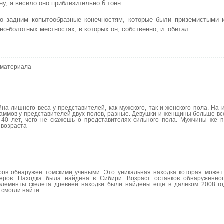
ну, а весило оно приблизительно 6 тонн.
о задним копытообразные конечностям, которые были приземистыми и
но-болотных местностях, в которых он, собственно, и обитал.
 материала
а лишнего веса у представителей, как мужского, так и женского пола. На 
ммов у представителей двух полов, разные. Девушки и женщины больше все
 40 лет, чего не скажешь о представителях сильного пола. Мужчины же 
 возраста
ров обнаружен томскими учеными. Это уникальная находка которая может
еров. Находка была найдена в Сибири. Возраст останков обнаруженно
элементы скелета древней находки были найдены еще в далеком 2008 го
 смогли найти