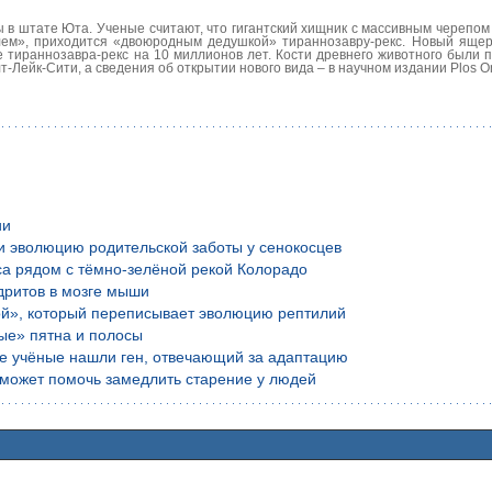
 в штате Юта. Ученые считают, что гигантский хищник с массивным черепом
лем», приходится «двоюродным дедушкой» тираннозавру-рекс. Новый ящер
ше тираннозавра-рекс на 10 миллионов лет. Кости древнего животного были
-Лейк-Сити, а сведения об открытии нового вида – в научном издании Plos O
ии
и эволюцию родительской заботы у сенокосцев
са рядом с тёмно-зелёной рекой Колорадо
дритов в мозге мыши
ой», который переписывает эволюцию рептилий
ые» пятна и полосы
ие учёные нашли ген, отвечающий за адаптацию
е может помочь замедлить старение у людей