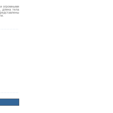
 и огромными
, длина тела
 представлены
ne.