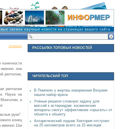
амые свежие научные новости на страницах вашего сайта
23/10/2014
РАССЫЛКА ТОПОВЫХ НОВОСТЕЙ
е конечности
 именно они
ей рептилии,
ЧИТАТЕЛЬСКИЙ ТОП
кая рептилия
В Помпеях у жертвы извержения Везувия
м. Наука на
нашли набор врача
 Монголии, а
Учёные решили сложную задачу для
и.
миссий к астероидам: космические
аппараты смогут эффективнее «прыгать» от
объекта к объекту
асные руки".
ложило конец
Антарктический ледник Хектория отступил
на 25 километров всего за 15 месяцев
а именно 11м