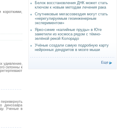
Белок восстановления ДНК может стать
ключом к новым методам лечения рака
 короткими,
Спутниковые мегасозвездия могут стать
«нерегулируемым геоинженерным
экспериментом»
Ярко-синие «калийные пруды» в Юте
заметили из космоса рядом с тёмно-
зелёной рекой Колорадо
Учёные создали самую подробную карту
нейронных дендритов в мозге мыши
Еще
их удивление,
го склонны к
претерпевают
 перевернуть
го динозавра
ду. Ученые в