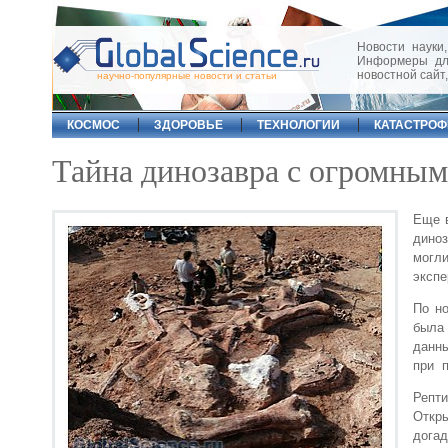
Новости науки,
Информеры для
новостной сайт
научно-популярные новости и статьи
КОСМОС
ЗДОРОВЬЕ
ТЕХНОЛОГИИ
КАТАСТРО
Тайна динозавра с огромным
Еще в
дино
могли
экспе
По но
была
данны
при п
Репти
Откры
догад