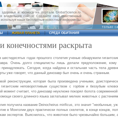
 здоровья и космоса на портале GlobalScience.ru.
 владельцев сайтов. Создайте свой собственный
, используя наши бесплатные новостные информеры.
только с
ФЫ
ЖИВАЯ ПЛАНЕТА
СРЕДА ОБИТАНИЯ
и конечностями раскрыта
 шестидесятых годах прошлого столетия ученые обнаружили гигантски
завра. Очень долго специалисты лишь делали предположение, кому
 принадлежать. Сегодня, когда найдена и остальная часть тела древн
рты уже говорят, что данный динозавр был очень и очень странным.
вой реконструкции, которая была произведена учеными, доисторичес
 гигантским неповоротливым существом с горбом и беззубым клюво
й момент считает, что динозавр неуклюже покорял болота современной
омощи своего длинного языка заглатывал мелких животных с растениям
лия получила название Deinocheirus mirificus, это значит "необычные, уж
тие в Монголии двух практически полных скелетов, в конце концов, по
кам экспертов. Выяснилось, что животное было чрезвычайно большим, 