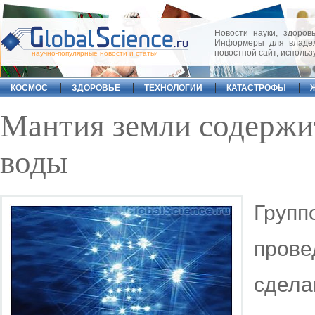
Новости науки, здоровь
Информеры для владел
новостной сайт, исполь
научно-популярные новости и статьи
КОСМОС
ЗДОРОВЬЕ
ТЕХНОЛОГИИ
КАТАСТРОФЫ
Мантия земли содержи
воды
Груп
прове
сдела