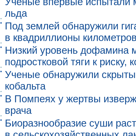
Учёные впервые испытали м
льда
Под землей обнаружили гиг
в квадриллионы километро
Низкий уровень дофамина 
подростковой тяги к риску, 
Ученые обнаружили скрыты
кобальта
В Помпеях у жертвы извер
врача
Биоразнообразие суши раст
в сельскохозяйственных л