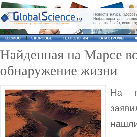
Новости науки, здоровь
Информеры для владел
новостной сайт, исполь
научно-популярные новости и статьи
КОСМОС
ЗДОРОВЬЕ
ТЕХНОЛОГИИ
КАТАСТРОФЫ
Найденная на Марсе во
обнаружение жизни
На п
заяв
нашл