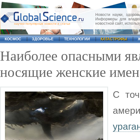
Новости науки, здоровь
Информеры для владел
новостной сайт, исполь
научно-популярные новости и статьи
КОСМОС
ЗДОРОВЬЕ
ТЕХНОЛОГИИ
КАТАСТРОФЫ
Наиболее опасными яв
носящие женские имен
С точ
амер
урага