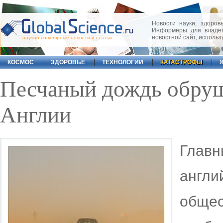
Новости науки, здоровь
Информеры для владел
новостной сайт, исполь
научно-популярные новости и статьи
КОСМОС
ЗДОРОВЬЕ
ТЕХНОЛОГИИ
КАТАСТРОФЫ
Песчаный дождь обруш
Англии
Гла
англи
обще