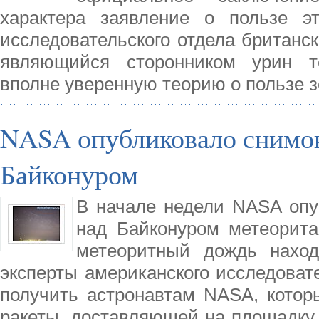
характера заявление о пользе э
исследовательского отдела британск
являющийся сторонником урин те
вполне уверенную теорию о пользе з
NASA опубликовало снимок
Байконуром
В начале недели NASA оп
над Байконуром метеорита
метеоритный дождь наход
эксперты американского исследоват
получить астронавтам NASA, которы
ракеты, доставляющей на площадку