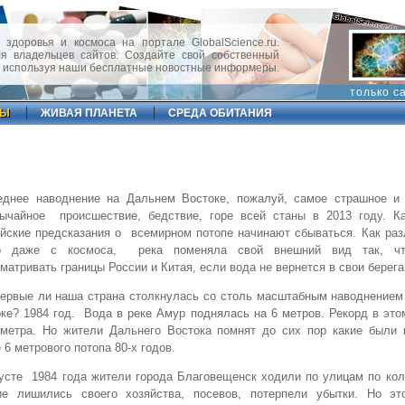
 здоровья и космоса на портале GlobalScience.ru.
 владельцев сайтов. Создайте свой собственный
, используя наши бесплатные новостные информеры.
только с
ФЫ
ЖИВАЯ ПЛАНЕТА
СРЕДА ОБИТАНИЯ
еднее наводнение на Дальнем Востоке, пожалуй, самое страшное и
вычайное происшествие, бедствие, горе всей станы в 2013 году. Ка
йские предсказания о всемирном потопе начинают сбываться. Как ра
о даже с космоса, река поменяла свой внешний вид так, чт
матривать границы России и Китая, если вода не вернется в свои берега
ервые ли наша страна столкнулась со столь масштабным наводнением
ке? 1984 год. Вода в реке Амур поднялась на 6 метров. Рекорд в это
 метра. Но жители Дальнего Востока помнят до сих пор какие были 
 6 метрового потопа 80-х годов.
усте 1984 года жители города Благовещенск ходили по улицам по ко
ие лишились своего хозяйства, посевов, потерпели убытки. Но э