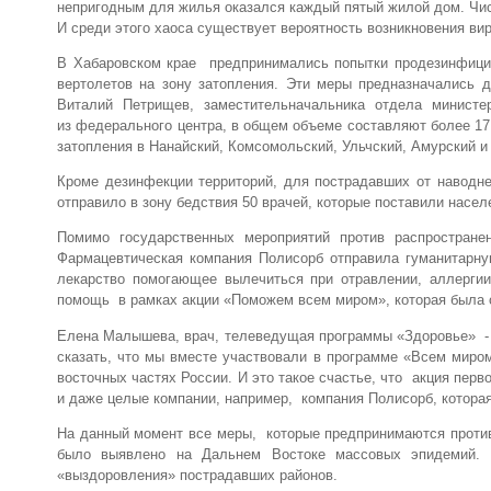
непригодным для жилья оказался каждый пятый жилой дом. Чис
И среди этого хаоса существует вероятность возникновения в
В Хабаровском крае предпринимались попытки продезинфици
вертолетов на зону затопления. Эти меры предназначались 
Виталий Петрищев, заместительначальника отдела министе
из федерального центра, в общем объеме составляют более 17
затопления в Нанайский, Комсомольский, Ульчский, Амурский и
Кроме дезинфекции территорий, для пострадавших от наводне
отправило в зону бедствия 50 врачей, которые поставили населе
Помимо государственных мероприятий против распростране
Фармацевтическая компания Полисорб отправила гуманитарн
лекарство помогающее вылечиться при отравлении, аллерг
помощь в рамках акции «Поможем всем миром», которая была 
Елена Малышева, врач, телеведущая программы «Здоровье» - о
сказать, что мы вместе участвовали в программе «Всем миро
восточных частях России. И это такое счастье, что акция перв
и даже целые компании, например, компания Полисорб, котора
На данный момент все меры, которые предпринимаются против
было выявлено на Дальнем Востоке массовых эпидемий. 
«выздоровления» пострадавших районов.