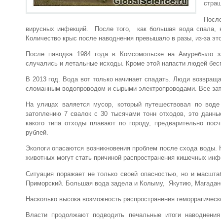
страш
Посл
вирусных инфекций. После того, как большая вода спала, н
Количество крыс после наводнения превышало в разы, из-за эт
После паводка 1984 года в Комсомольске на Амуребыло з
случались и летальные исходы. Кроме этой напасти людей бе
В 2013 год. Вода вот только начинает спадать. Люди возвращ
сломанным водопроводом и сырыми электропроводами. Все зат
На улицах валяется мусор, который путешествовал по вод
затоплению 7 свалок с 30 тысячами тонн отходов, это данны
какого типа отходы плавают по городу, предварительно пос
рублей.
Экологи опасаются возникновения проблем после схода воды.
животных могут стать причиной распространения кишечных инфе
Ситуация поражает не только своей опасностью, но и масшта
Приморский. Большая вода задела и Колыму, Якутию, Магадан
Насколько высока возможность распространения геморрагическ
Власти продолжают подводить печальные итоги наводнения