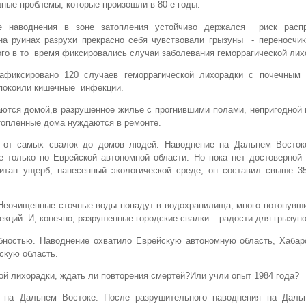
ные проблемы, которые произошли в 80-е годы.
е наводнения в зоне затопления устойчиво держался риск расп
а руинах разрухи прекрасно себя чувствовали грызуны - переносчик
ого в то время фиксировались случаи заболевания геморрагической лих
афиксировано 120 случаев геморрагической лихорадки с почечным
спокоили кишечные инфекции.
аются домой,в разрушенное жилье с прогнившими полами, непригодной
опленные дома нуждаются в ремонте.
е от самых свалок до домов людей. Наводнение на Дальнем Восток
е только по Еврейской автономной области. Но пока нет достоверной
читан ущерб, нанесенный экологической среде, он составил свыше 3
 Неочищенные сточные воды попадут в водохранилища, много потонувш
кций. И, конечно, разрушенные городские свалки – радости для грызуно
бностью. Наводнение охватило Еврейскую автономную область, Хабаро
скую область.
ой лихорадки, ждать ли повторения смертей?Или учли опыт 1984 года?
 на Дальнем Востоке. После разрушительного наводнения на Даль