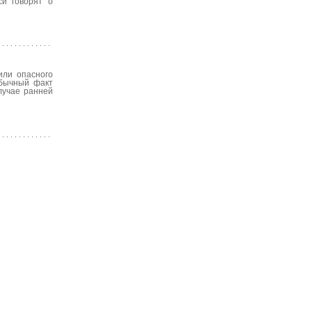
си говорят о
или опасного
обычный факт
лучае ранней