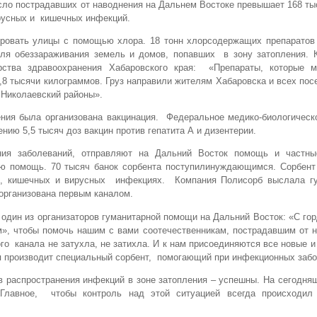
ло пострадавших от наводнения на Дальнем Востоке превышает 168 ты
ирусных и кишечных инфекций.
ровать улицы с помощью хлора. 18 тонн хлорсодержащих препаратов
для обеззараживания земель и домов, попавших в зону затопления. 
рства здравоохранения Хабаровского края: «Препараты, которые 
,8 тысячи килограммов. Груз направили жителям Хабаровска и всех пос
 Николаевский районы».
ния была организована вакцинация. Федеральное медико-биологическо
нию 5,5 тысяч доз вакцин против гепатита А и дизентерии.
ния заболеваний, отправляют на Дальний Восток помощь и частны
ую помощь. 70 тысяч банок сорбента поступилинуждающимся. Сорбент
ии, кишечных и вирусных инфекциях. Компания Полисорб выслала г
организована первым каналом.
дин из организаторов гуманитарной помощи на Дальний Восток: «С го
м», чтобы помочь нашим с вами соотечественникам, пострадавшим от 
ого канала не затухла, не затихла. И к нам присоединяются все новые 
я производит специальный сорбент, помогающий при инфекционных забо
 распространения инфекций в зоне затопления – успешны. На сегодня
Главное, чтобы контроль над этой ситуацией всегда происходил