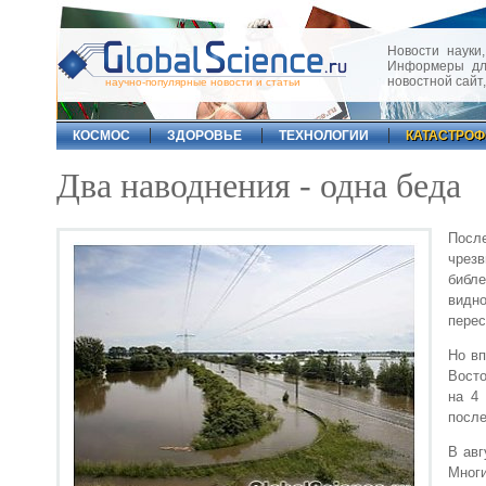
Новости науки,
Информеры для
новостной сайт
научно-популярные новости и статьи
КОСМОС
ЗДОРОВЬЕ
ТЕХНОЛОГИИ
КАТАСТРО
Два наводнения - одна беда
Посл
чрез
библе
видн
перес
Но вп
Восто
на 4
после
В авг
Мног