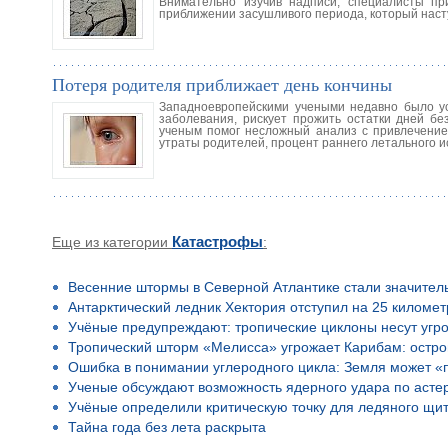
Внимательно изучив надписи, специалисты пр
приближении засушливого периода, который наст
Потеря родителя приближает день кончины
Западноевропейскими учеными недавно было уст
заболевания, рискует прожить остатки дней бе
ученым помог несложный анализ с привлечением
утраты родителей, процент раннего летального и
Еще из категории
Катастрофы
:
Весенние штормы в Северной Атлантике стали значител
Антарктический ледник Хектория отступил на 25 километ
Учёные предупреждают: тропические циклоны несут угр
Тропический шторм «Мелисса» угрожает Карибам: остро
Ошибка в понимании углеродного цикла: Земля может «
Ученые обсуждают возможность ядерного удара по асте
Учёные определили критическую точку для ледяного щи
Тайна года без лета раскрыта