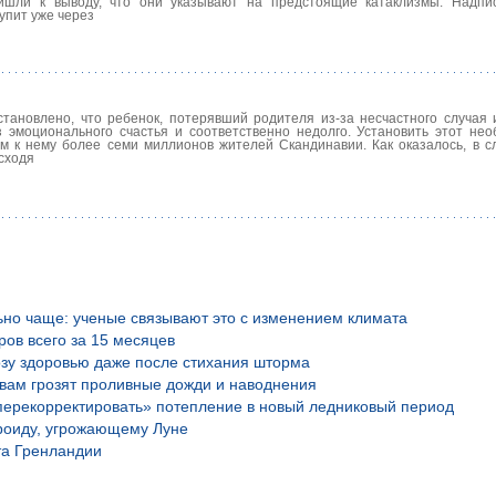
ишли к выводу, что они указывают на предстоящие катаклизмы. Надпи
упит уже через
ановлено, что ребенок, потерявший родителя из-за несчастного случая 
з эмоционального счастья и соответственно недолго. Установить этот не
 к нему более семи миллионов жителей Скандинавии. Как оказалось, в с
сходя
ьно чаще: ученые связывают это с изменением климата
ров всего за 15 месяцев
озу здоровью даже после стихания шторма
вам грозят проливные дожди и наводнения
перекорректировать» потепление в новый ледниковый период
роиду, угрожающему Луне
та Гренландии