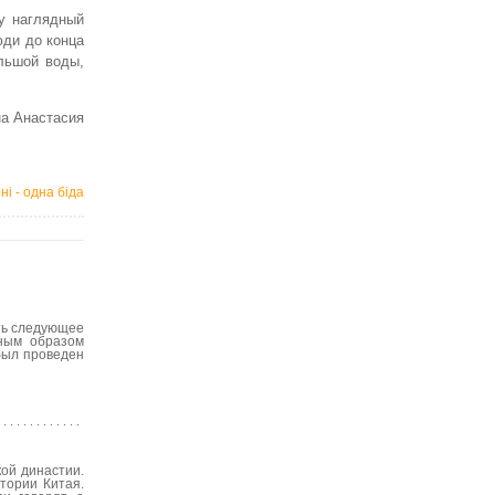
у наглядный
юди до конца
льшой воды,
на Анастасия
ні - одна біда
ть следующее
нным образом
был проведен
ой династии.
тории Китая.