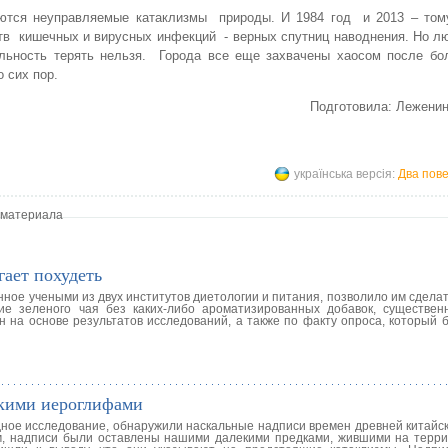
аются неуправляемые катаклизмы природы. И 1984 год и 2013 – том
ртв кишечных и вирусных инфекций - верных спутниц наводнения. Но л
ельность терять нельзя. Города все еще захвачены хаосом после бо
 сих пор.
Подготовила: Лежени
українська версія:
Два пове
 материала
гает похудеть
ное учеными из двух институтов диетологии и питания, позволило им сдела
ние зеленого чая без каких-либо ароматизированных добавок, существе
н на основе результатов исследований, а также по факту опроса, который 
кими иероглифами
ное исследование, обнаружили наскальные надписи времен древней китайск
м, надписи были оставлены нашими далекими предками, жившими на терри