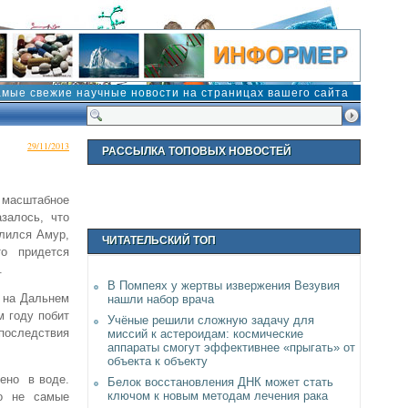
амые свежие научные новости на страницах вашего сайта
29/11/2013
РАССЫЛКА ТОПОВЫХ НОВОСТЕЙ
 масштабное
залось, что
злился Амур,
ЧИТАТЕЛЬСКИЙ ТОП
о придется
.
В Помпеях у жертвы извержения Везувия
 на Дальнем
нашли набор врача
м году побит
Учёные решили сложную задачу для
последствия
миссий к астероидам: космические
аппараты смогут эффективнее «прыгать» от
объекта к объекту
лено в воде.
Белок восстановления ДНК может стать
ключом к новым методам лечения рака
то не самые