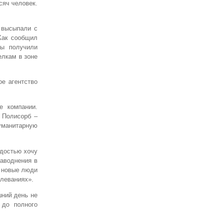
сяч человек.
 высыпали с
Как сообщил
мы получили
елкам в зоне
е агентство
е компании.
 Полисорб –
уманитарную
рдостью хочу
наводнения в
и новые люди
леваниях».
шний день не
 до полного