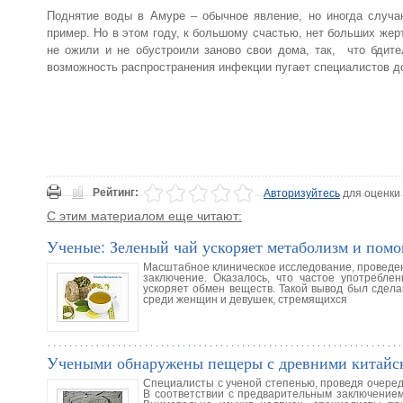
Поднятие воды в Амуре – обычное явление, но иногда случ
пример. Но в этом году, к большому счастью, нет больших же
не ожили и не обустроили заново свои дома, так, что бдит
возможность распространения инфекции пугает специалистов до
Рейтинг:
Авторизуйтесь
для оценки
С этим материалом еще читают:
Ученые: Зеленый чай ускоряет метаболизм и помо
Масштабное клиническое исследование, проведен
заключение. Оказалось, что частое употребле
ускоряет обмен веществ. Такой вывод был сдела
среди женщин и девушек, стремящихся
Учеными обнаружены пещеры с древними китайс
Специалисты с ученой степенью, проведя очеред
В соответствии с предварительным заключение