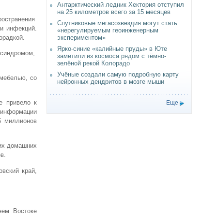
Антарктический ледник Хектория отступил
на 25 километров всего за 15 месяцев
ространения
Спутниковые мегасозвездия могут стать
и инфекций.
«нерегулируемым геоинженерным
орадкой.
экспериментом»
Ярко-синие «калийные пруды» в Юте
 синдромом,
заметили из космоса рядом с тёмно-
зелёной рекой Колорадо
Учёные создали самую подробную карту
 мебелью, со
нейронных дендритов в мозге мыши
е привело к
Еще
 информации
5 миллионов
их домашних
в.
вский край,
нем Востоке