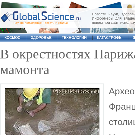
Новости науки, здоровь
Информеры для владел
новостной сайт, исполь
научно-популярные новости и статьи
КОСМОС
ЗДОРОВЬЕ
ТЕХНОЛОГИИ
КАТАСТРОФЫ
В окрестностях Париж
мамонта
Архе
Франц
стол