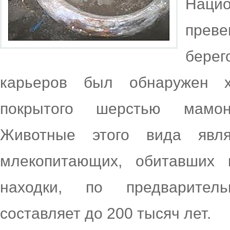
Нац
преве
бере
карьеров был обнаружен х
покрытого шерстью мамонт
Животные этого вида явл
млекопитающих, обитавших 
находки, по предварител
составляет до 200 тысяч лет.