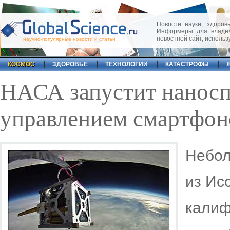
Новости науки, здоровь
Информеры для владел
новостной сайт, исполь
научно-популярные новости и статьи
КОСМОС
ЗДОРОВЬЕ
ТЕХНОЛОГИИ
КАТАСТРОФЫ
НАСА запустит наносп
управлением смартфон
Небол
из Ис
калиф