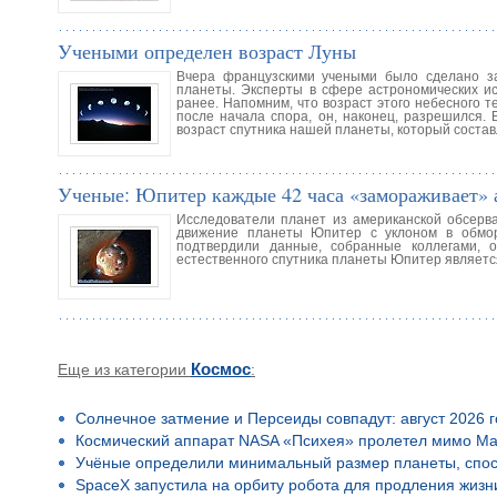
Учеными определен возраст Луны
Вчера французскими учеными было сделано зая
планеты. Эксперты в сфере астрономических ис
ранее. Напомним, что возраст этого небесного т
после начала спора, он, наконец, разрешился.
возраст спутника нашей планеты, который соста
Ученые: Юпитер каждые 42 часа «замораживает»
Исследователи планет из американской обсерва
движение планеты Юпитер с уклоном в обмор
подтвердили данные, собранные коллегами, 
естественного спутника планеты Юпитер являетс
Еще из категории
Космос
:
Солнечное затмение и Персеиды совпадут: август 2026 
Космический аппарат NASA «Психея» пролетел мимо Ма
Учёные определили минимальный размер планеты, спос
SpaceX запустила на орбиту робота для продления жизн