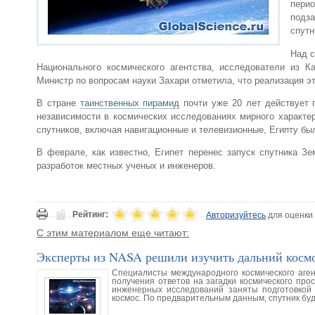
пери
подза
спутн
Над с
Национального космического агентства, исследователи из К
Министр по вопросам науки Захари отметила, что реализация э
В стране
таинственных пирамид
почти уже 20 лет действует 
независимости в космических исследованиях мирного характе
спутников, включая навигационные и телевизионные, Египту бы
В феврале, как известно, Египет перенес запуск спутника Зе
разработок местных ученых и инженеров.
Рейтинг:
Авторизуйтесь
для оценки
С этим материалом еще читают:
Эксперты из NASA решили изучить дальний косм
Специалисты международного космического агент
получения ответов на загадки космического про
инженерных исследований заняты подготовкой 
космос. По предварительным данным, спутник бу