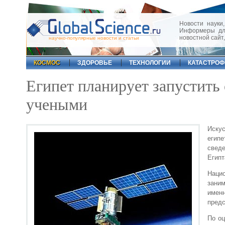
Новости науки,
Информеры для
новостной сайт
научно-популярные новости и статьи
КОСМОС
ЗДОРОВЬЕ
ТЕХНОЛОГИИ
КАТАСТРО
Египет планирует запустить
учеными
Искус
египе
свед
Египт
Нацио
заним
имен
предс
По оц