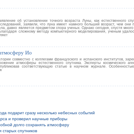
вление об установлении точного возраста Луны, как естественного сп
следований, заявили, что луна имеет намного больший возраст, чем они 
ела, давно является предметом спора ученых. Однако сегодня, спустя мног
 Благодаря сложному методу компьютерного моделирования, ученым удалос
вляет
 атмосферу Ио
тории совместно с коллегами французского и испанского институтов, заре
ожение атмосферы естественного спутника. Эксперты космического аг
опубликовав соответствующую статью в научном журнале. Особенность
я
года подарит сразу несколько небесных событий
рса и проверил научные приборы
обной долго сохранять атмосферу
и старых спутников