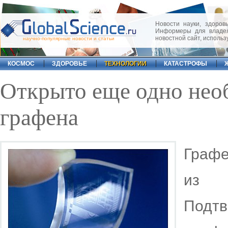
Новости науки, здоровь
Информеры для владел
новостной сайт, исполь
научно-популярные новости и статьи
КОСМОС
ЗДОРОВЬЕ
ТЕХНОЛОГИИ
КАТАСТРОФЫ
Открыто еще одно нео
графена
Графе
из 
Под