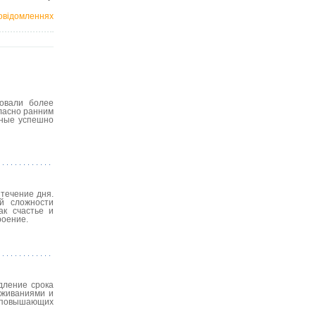
овідомленнях
ровали более
ласно ранним
еные успешно
течение дня.
й сложности
ак счастье и
роение.
дление срока
еживаниями и
, повышающих