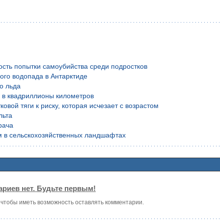
ость попытки самоубийства среди подростков
ого водопада в Антарктиде
о льда
й в квадриллионы километров
вой тяги к риску, которая исчезает с возрастом
льта
рача
м в сельскохозяйственных ландшафтах
риев нет. Будьте первым!
, чтобы иметь возможность оставлять комментарии.