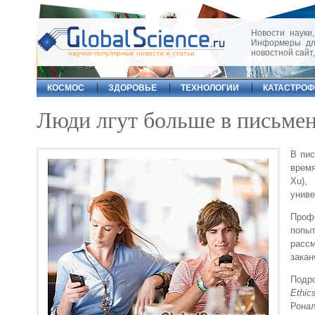
Новости науки,
Информеры для
новостной сайт
научно-популярные новости и статьи
КОСМОС
ЗДОРОВЬЕ
ТЕХНОЛОГИИ
КАТАСТРО
Люди лгут больше в письме
В пис
время
Xu),
униве
Проф
попы
расс
закан
Подро
Ethic
Рона