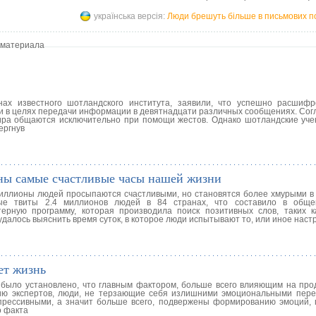
українська версія:
Люди брешуть більше в письмових п
 материала
ах известного шотландского института, заявили, что успешно расшиф
и в целях передачи информации в девятнадцати различных сообщениях. Сог
мира общаются исключительно при помощи жестов. Однако шотландские уч
ергнув
ены самые счастливые часы нашей жизни
миллионы людей просыпаются счастливыми, но становятся более хмурыми в 
ные твиты 2.4 миллионов людей в 84 странах, что составило в обще
рную программу, которая производила поиск позитивных слов, таких к
Им удалось выяснить время суток, в которое люди испытывают то, или иное наст
ет жизнь
 было установлено, что главным фактором, больше всего влияющим на про
ию экспертов, люди, не терзающие себя излишними эмоциональными пер
прессивными, а значит больше всего, подвержены формированию эмоций
о факта