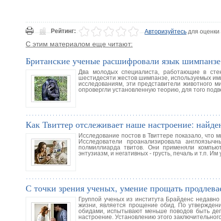
Рейтинг:
Авторизуйтесь
для оценки
С этим материалом еще читают:
Британские ученые расшифровали язык шимпанзе
Два молодых специалиста, работающие в стен
шестидесяти жестов шимпанзе, используемых им
исследованиям, эти представители животного 
опровергли установленную теорию, для того подв
Как Твиттер отслеживает наше настроение: найд
Исследование постов в Твиттере показало, что 
Исследователи проанализировала англоязыч
полмиллиарда твитов. Они применяли компьюте
энтузиазм, и негативных - грусть, печаль и т.п. 
С точки зрения ученых, умение прощать продлева
Группой ученых из института Брайденс недавно
жизни, является прощение обид. По утвержден
обидами, испытывают меньше поводов быть де
настроение. Установлению этого заключительног