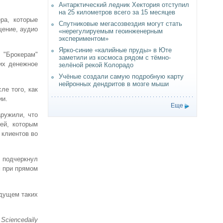
Антарктический ледник Хектория отступил
на 25 километров всего за 15 месяцев
ра, которые
Спутниковые мегасозвездия могут стать
щение, аудио
«нерегулируемым геоинженерным
экспериментом»
Ярко-синие «калийные пруды» в Юте
 "Брокерам"
заметили из космоса рядом с тёмно-
их денежное
зелёной рекой Колорадо
Учёные создали самую подробную карту
нейронных дендритов в мозге мыши
ле того, как
ии.
Еще
ружили, что
ей, которым
 клиентов во
н подчеркнул
м при прямом
удущем таких
 Sciencedaily