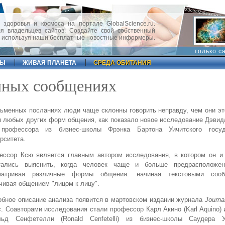
 здоровья и космоса на портале GlobalScience.ru.
 владельцев сайтов. Создайте свой собственный
, используя наши бесплатные новостные информеры.
только с
ФЫ
ЖИВАЯ ПЛАНЕТА
СРЕДА ОБИТАНИЯ
нных сообщениях
ьменных посланиях люди чаще склонны говорить неправду, чем они э
 любых других форм общения, как показало новое исследование Дэвид
 профессора из бизнес-школы Фрэнка Бартона Уичитского госуд
рситета.
ессор Ксю является главным автором исследования, в котором он и 
тались выяснить, когда человек чаще и больше предрасположен
матривая различные формы общения: начиная текстовыми соо
чивая общением "лицом к лицу".
бное описание анализа появится в мартовском издании журнала
Journa
s
. Соавторами исследования стали профессор Карл Акино (Karl Aquino)
льд Сенфетелли (Ronald Cenfetelli) из бизнес-школы Саудера У