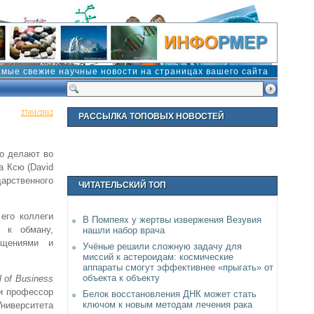
амые свежие научные новости на страницах вашего сайта
27/01/2012
РАССЫЛКА ТОПОВЫХ НОВОСТЕЙ
то делают во
а Ксю (David
арственного
ЧИТАТЕЛЬСКИЙ ТОП
его коллеги
В Помпеях у жертвы извержения Везувия
 к обману,
нашли набор врача
бщениями и
Учёные решили сложную задачу для
миссий к астероидам: космические
аппараты смогут эффективнее «прыгать» от
объекта к объекту
l of Business
 и профессор
Белок восстановления ДНК может стать
ключом к новым методам лечения рака
ниверситета