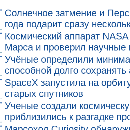
Солнечное затмение и Перс
года подарит сразу нескол
Космический аппарат NASA
Марса и проверил научные
Учёные определили минима
способной долго сохранять
SpaceX запустила на орбит
старых спутников
Ученые создали космическу
приблизились к разгадке п
Марсоход Curiosity обнару