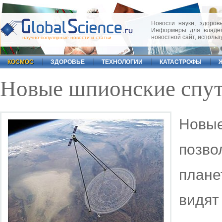
Новости науки, здоровь
Информеры для владел
новостной сайт, исполь
научно-популярные новости и статьи
КОСМОС
ЗДОРОВЬЕ
ТЕХНОЛОГИИ
КАТАСТРОФЫ
Новые шпионские спу
Новы
позво
плане
видя