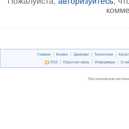
Пожалуйста,
авторизуйтесь
, ч
комме
Главная
|
Космос
|
Здоровье
|
Технологии
|
Катас
RSS
|
Обратная связь
|
Информеры
|
О са
При полном или частичн