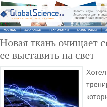
Новости науки, здоровь
Информеры для владел
новостной сайт, исполь
научно-популярные новости и статьи
КОСМОС
ЗДОРОВЬЕ
ТЕХНОЛОГИИ
КАТАСТРОФЫ
Новая ткань очищает се
ее выставить на свет
Хоте
трен
кото