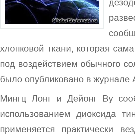
дезо
разв
сооб
хлопковой ткани, которая сама
под воздействием обычного со
было опубликовано в журнале AC
Мингц Лонг и Дейонг Ву соо
использованием диоксида тин
применяется практически ве