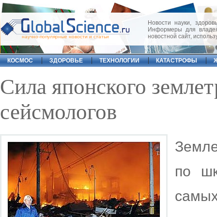
Новости науки, здоровь
Информеры для владел
новостной сайт, исполь
научно-популярные новости и статьи
КОСМОС
ЗДОРОВЬЕ
ТЕХНОЛОГИИ
КАТАСТРОФЫ
Сила японского землет
сейсмологов
Земле
по ш
самых