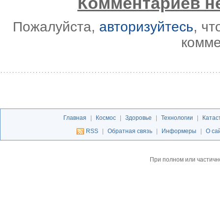
Комментариев не
Пожалуйста,
авторизуйтесь
, ч
комме
Главная
|
Космос
|
Здоровье
|
Технологии
|
Катас
RSS
|
Обратная связь
|
Информеры
|
О са
При полном или частичн