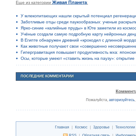
Еще из категории
Живая Планета
:
У млекопитающих нашли скрытый потенциал регенерац
Заботливые отцы среди паукообразных: ученые раскрыл
Ярко-синие «калийные пруды» в Юте заметили из космо
Учёные создали самую подробную карту нейронных ден
В Египте обнаружен древний «крокодил с длинной морд
Как животные получают свои «совершенно несовершенн
Гипергравитация повышает продуктивность мха: японск
Осы, которые умеют «ставить жизнь на паузу»: открыти
ПОСЛЕДНИЕ КОММЕНТАРИИ
Коммента
Пожалуйста,
авторизуйтесь
Главная
|
Космос
|
Здоровье
|
Технологии
RSS
|
Обратная связь
|
Информер