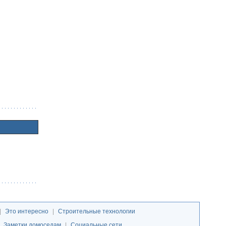
|
Это интересно
|
Строительные технологии
|
Заметки домоседам
|
Социальные сети