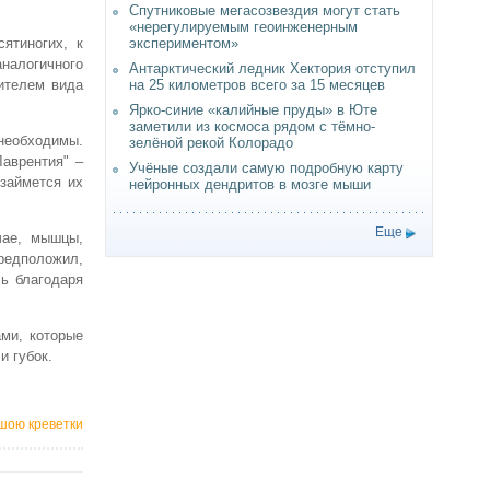
Спутниковые мегасозвездия могут стать
«нерегулируемым геоинженерным
ятиногих, к
экспериментом»
аналогичного
Антарктический ледник Хектория отступил
вителем вида
на 25 километров всего за 15 месяцев
Ярко-синие «калийные пруды» в Юте
заметили из космоса рядом с тёмно-
 необходимы.
зелёной рекой Колорадо
аврентия" –
Учёные создали самую подробную карту
займется их
нейронных дендритов в мозге мыши
Еще
чае, мышцы,
редположил,
ь благодаря
ми, которые
и губок.
ішою креветки