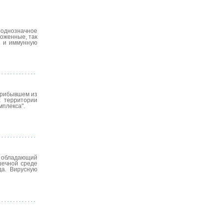
еоднозначное
роженные, так
й и иммунную
прибывшем из
х территории
мплекса".
о обладающий
шечной среде
да. Вирусную