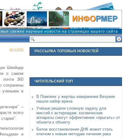
амые свежие научные новости на страницах вашего сайта
10/11/2010
РАССЫЛКА ТОПОВЫХ НОВОСТЕЙ
эри Швейцер
или о самом
м почти 360
ЧИТАТЕЛЬСКИЙ ТОП
о сохранены
о учеными в
В Помпеях у жертвы извержения Везувия
нашли набор врача
агаскара" –
Учёные решили сложную задачу для
расте всего
миссий к астероидам: космические
аппараты смогут эффективнее «прыгать» от
 старее".
объекта к объекту
леонтологом
Белок восстановления ДНК может стать
ключом к новым методам лечения рака
 Фельдман и