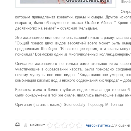
Швейц
Откр
которым принадлежат креветки, крабы и омары. Другое ископа
возраста, было обнаружено в штатах Огайо и Айова. " Креве
десятиногих на земле" – объяснил Фельдман.
Это ископаемое является очень важной нитью в распутывании 
"Общий предок двух видов вероятней всего может быть обна
предположил Швейцер. "В настоящее время, эти скалы могут
поисками? Возможно один из многочисленных коллекционеров-л
Описание ископаемого не только замечательное из-за своег
участвующие в образовании хвоста, были прекрасно сохран
почему мускулы все еще видны: "Когда животное умерло, он
комбинации кислых вод и низкого содержания кислорода" – доб
Креветка жила в более глубоких водах океана, где течения 
были обнаружены в той же скале, являлись вымершие виды аммони
Оригинал (на англ. языке): Sciencedaily Перевод: М. Гончар
Рейтинг:
Авторизуйтесь
для оценки