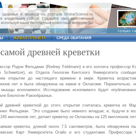
 здоровья и космоса на портале GlobalScience.ru.
 владельцев сайтов. Создайте свой собственный
, используя наши бесплатные новостные информеры.
только с
ФЫ
ЖИВАЯ ПЛАНЕТА
СРЕДА ОБИТАНИЯ
самой древней креветки
ессор Родни Фельдман (Rodney Feldmann) и его коллега профессор К
rie Schweitzer), из Отдела Геологии Кентского Университета сообщ
нем открытии до настоящего времени в мире. Креветка возрасто
ионов лет и была обнаружена на камне в Оклахоме. Поразительно, н
 мышцы ископаемого. Исследование ископаемого будет опубликован
ле Биологии Ракообразных.
ой древней креветкой до этого открытия считалась креветка из Мад
нил Фельдман. "Это создание было немного младше; и, будучи в воз
245 миллионов лет, делает креветку из Оклахомы на 125 миллионов лет
аемая креветка, длиной около 7,5 сантиметров, была обнаружена па
левских Карт Университета Огайо и его студентами. Профессора