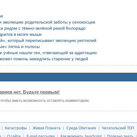
ии
и эволюцию родительской заботы у сенокосцев
са рядом с тёмно-зелёной рекой Колорадо
дритов в мозге мыши
ой», который переписывает эволюцию рептилий
ые» пятна и полосы
ие учёные нашли ген, отвечающий за адаптацию
е может помочь замедлить старение у людей
риев нет. Будьте первым!
, чтобы иметь возможность оставлять комментарии.
|
Катастрофы
|
Живая Планета
|
Среда Обитания
|
Читательский ТОП
ы
|
О сайте
|
E-mail рассылка
|
Как включить JavaScript
|
Полезно знать