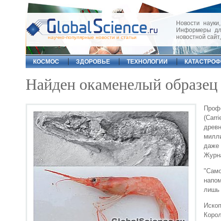
Новости науки,
Информеры для
новостной сайт
научно-популярные новости и статьи
КОСМОС
ЗДОРОВЬЕ
ТЕХНОЛОГИИ
КАТАСТРО
Найден окаменелый образец 
Проф
(Car
древ
милл
даже
Журна
"Сам
напом
лишь 
Ископ
Коро