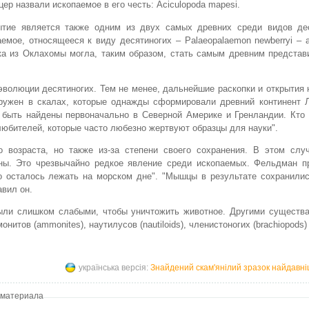
ер назвали ископаемое в его честь: Aciculopoda mapesi.
ытие является также одним из двух самых древних среди видов дес
емое, относящееся к виду десятиногих – Palaeopalaemon newberryi – 
тка из Оклахомы могла, таким образом, стать самым древним предста
эволюции десятиногих. Тем не менее, дальнейшие раскопки и открытия
ружен в скалах, которые однажды сформировали древний континент Л
 быть найдены первоначально в Северной Америке и Гренландии. Кто 
юбителей, которые часто любезно жертвуют образцы для науки".
о возраста, но также из-за степени своего сохранения. В этом слу
ены. Это чрезвычайно редкое явление среди ископаемых. Фельдман п
о осталось лежать на морском дне". "Мышцы в результате сохранилис
авил он.
были слишком слабыми, чтобы уничтожить животное. Другими существа
тов (ammonites), наутилусов (nautiloids), членистоногих (brachiopods) 
українська версія:
Знайдений скам'янілий зразок найдавн
 материала