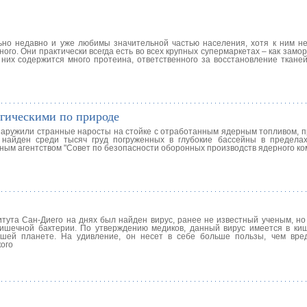
ьно недавно и уже любимы значительной частью населения, хотя к ним н
ого. Они практически всегда есть во всех крупных супермаркетах – как замо
 них содержится много протеина, ответственного за восстановление ткане
огическими по природе
наружили странные наросты на стойке с отработанным ядерным топливом, 
 найден среди тысяч груд погруженных в глубокие бассейны в предела
ным агентством "Совет по безопасности оборонных производств ядерного ко
итута Сан-Диего на днях был найден вирус, ранее не известный ученым, н
ишечной бактерии. По утверждению медиков, данный вирус имеется в ки
ашей планете. На удивление, он несет в себе больше пользы, чем вре
кого