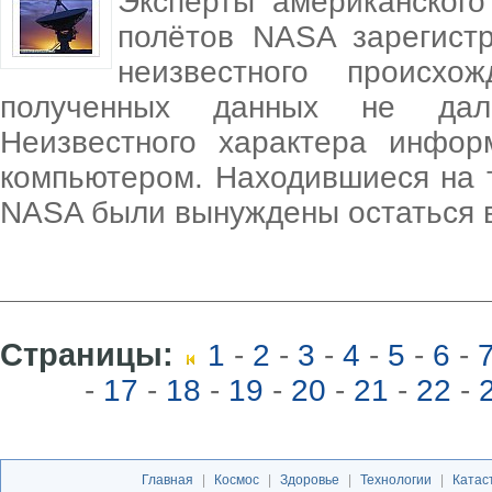
Эксперты американского
полётов NASA зарегист
неизвестного происхо
полученных данных не дал 
Неизвестного характера инфо
компьютером. Находившиеся на 
NASA были вынуждены остаться в
Страницы:
1
-
2
-
3
-
4
-
5
-
6
-
-
17
-
18
-
19
-
20
-
21
-
22
-
Главная
|
Космос
|
Здоровье
|
Технологии
|
Катас