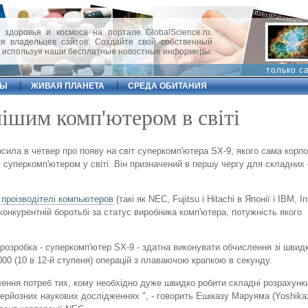
 здоровья и космоса на портале GlobalScience.ru.
 владельцев сайтов. Создайте свой собственный
, используя наши бесплатные новостные информеры.
только с
ФЫ
ЖИВАЯ ПЛАНЕТА
СРЕДА ОБИТАНИЯ
шим комп'ютером в світі
сила в четвер про появу на світ суперкомп'ютера SX-9, якого сама корпо
уперкомп'ютером у світі. Він призначений в першу чергу для складних
і
проізводітелі компьютеров
(такі як NEC, Fujitsu і Hitachi в Японії і IBM, In
онкурентній боротьбі за статус виробника комп'ютера, потужність якого
розробка - суперкомп'ютер SX-9 - здатна виконувати обчислення зі швид
00 (10 в 12-й ступеня) операцій з плаваючою крапкою в секунду.
ення потреб тих, кому необхідно дуже швидко робити складні розрахунк
ерйозних наукових дослідженнях ", - говорить Ешіказу Маруяма (Yoshika