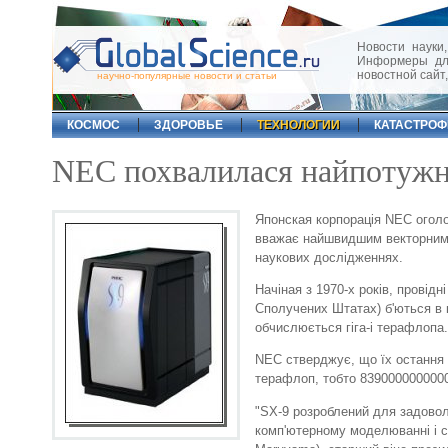
Новости науки,
Информеры для
новостной сайт
научно-популярные новости и статьи
КОСМОС
ЗДОРОВЬЕ
ТЕХНОЛОГИИ
КАТАСТРО
NEC похвалилася найпотужні
Японская корпорація NEC оголо
вважає найшвидшим векторним с
наукових дослідженнях.
Начіная з 1970-х років, провідн
Сполучених Штатах) б'ються в к
обчислюється гіга-і терафлопа.
NEC стверджує, що їх остання 
терафлоп, тобто 8390000000000
"SX-9 розроблений для задовол
комп'ютерному моделюванні і с