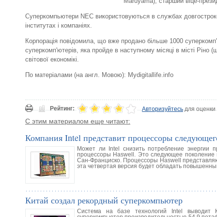
Maruyama), старший віце-прези
Суперкомпьютери NEC використовуються в службах довгостроково
інститутах і компаніях.
Корпорація повідомила, що вже продано більше 1000 суперкомп'
суперкомп'ютерів, яка пройде в наступному місяці в місті Ріно 
світової економікі.
По матеріалами (на англ. Мовою): Mydigitallife.info
Рейтинг:
Авторизуйтесь
для оценки
С этим материалом еще читают:
Компания Intel представит процессоры следующег
Может ли Intel снизить потребление энергии 
процессоры Haswell. Это следующее поколение 
Сан-Франциско. Процессоры Haswell представляю
эта четвертая версия будет обладать повышенн
Китай создал рекордный суперкомпьютер
Система на базе технологий Intel выводит