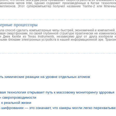
лопс, что более чем в два раза превышает скорость работы их ближайшего 
енением чипов Intel, однако содержит произведённые в Китае технологи
миллионов. Этот суперкомпьютер получил название Tianhe-2 или Млечны
мерные процессоры
ашла способ сделать компьютерные чипы быстрей, экономичней и компактней
вая смартфонами, по своей глубинной структуре практически не изменились
 и Джек Килби из Texas Instruments, независимо друг от друга изобрели 
ными блоками электронных устройств в нашей информационной эре. Транзи
ть химические реакции на уровне отдельных атомов
вая технология открывает путь к массовому мониторингу здоровья
» сверхпроводимости
 к реальной жизни
шифровании — это означает, что хакеры могли легко перехватыва