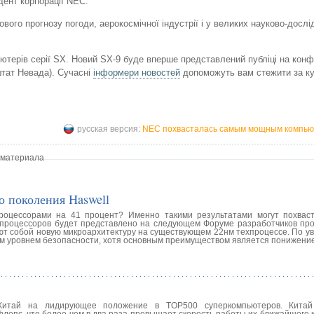
дент корпорації NEC.
го прогнозу погоди, аерокосмічної індустрії і у великих науково-дослі
ютерів серії SX. Новий SX-9 буде вперше представлений публіці на конф
(штат Невада). Сучасні
інформери новостей
допоможуть вам стежити за к
русская версия:
NEC похвасталась самым мощным компью
 материала
о поколения Haswell
процессорами на 41 процент? Именно такими результатами могут похвас
процессоров будет представлено на следующем Форуме разработчиков проду
т собой новую микроархитектуру на существующем 22нм техпроцессе. По уве
ым уровнем безопасности, хотя основным преимуществом является понижени
 Китай на лидирующее положение в TOP500 суперкомпьютеров. Китай