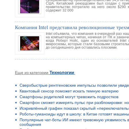
суперкомпьютер производительностью 54,9 петаф
США. Китайский рекордсмен был создан с прим
правительство потратило на него около $290 
содержит 32 000
Компания Intel представила революционные трех
Intel объявила, что компания в очередной раз н
на компьютерных чипах, начиная от ПК и заканчи
когда Роберт Нойс, один из основателей Intel
микросхемы, которые стали базовыми строитель
до сегодняшнего дня оставались плоскими.
Еще из категории
Технологии
:
Сверхбыстрые рентгеновские импульсы позволили увиде
Квантовый сенсор поможет искать темную материю
Смартфоны родителей могут тревожить подростков
Смартфон сможет измерять пульс при разблокировке: но
Искривлённый графен показал скрытый «переключатель
Роботы-гуманоиды идут в школу: в Китае готовят машины
Популярные чат-боты ИИ имеют тревожную уязвимость в 
сообщения