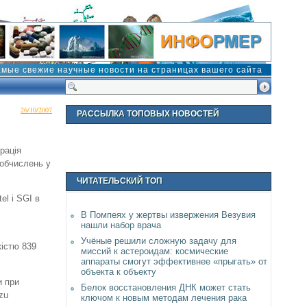
амые свежие научные новости на страницах вашего сайта
26/10/2007
РАССЫЛКА ТОПОВЫХ НОВОСТЕЙ
рація
 обчислень у
ЧИТАТЕЛЬСКИЙ ТОП
tel і SGI в
В Помпеях у жертвы извержения Везувия
нашли набор врача
Учёные решили сложную задачу для
кістю 839
миссий к астероидам: космические
аппараты смогут эффективнее «прыгать» от
объекта к объекту
и при
Белок восстановления ДНК может стать
zu
ключом к новым методам лечения рака