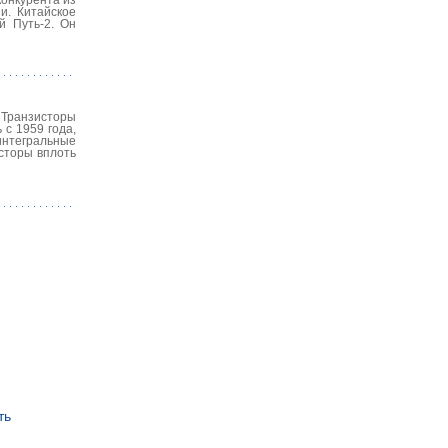
конкурента из
и. Китайское
й Путь-2. Он
. Транзисторы
 с 1959 года,
интегральные
сторы вплоть
ть