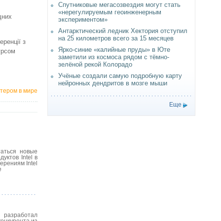
Спутниковые мегасозвездия могут стать
«нерегулируемым геоинженерным
дних
экспериментом»
Антарктический ледник Хектория отступил
на 25 километров всего за 15 месяцев
еренції з
Ярко-синие «калийные пруды» в Юте
урсом
заметили из космоса рядом с тёмно-
зелёной рекой Колорадо
Учёные создали самую подробную карту
нейронных дендритов в мозге мыши
тером в мире
Еще
таться новые
ктов Intel в
рениям Intel
е
 разработал