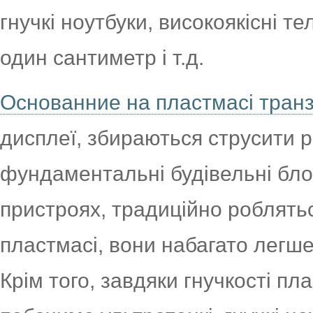
гнучкі ноутбуки, високоякісні т
один сантиметр і т.д.
Основанние на пластмасі транз
дисплеї, збираються струсити р
фундаментальні будівельні бло
пристроях, традиційно роблятьс
пластмасі, вони набагато легше
Крім того, завдяки гнучкості пл