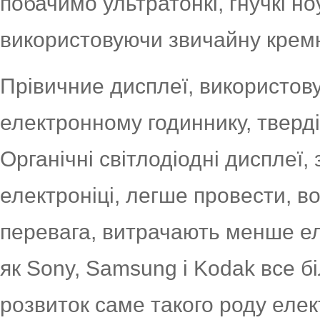
побачимо ультратонкі, гнучкі но
використовуючи звичайну кремн
Прівичние дисплеї, використовув
електронному годиннику, тверді,
Органічні світлодіодні дисплеї,
електроніці, легше провести, во
перевага, витрачають менше елек
як Sony, Samsung і Kodak все б
розвиток саме такого роду елек