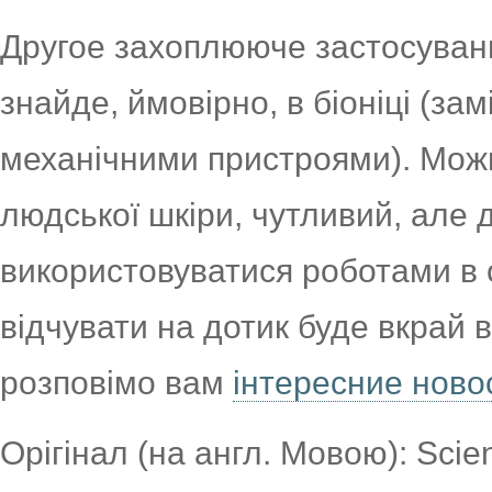
Другое захоплююче застосуван
знайде, ймовірно, в біоніці (за
механічними пристроями). Мож
людської шкіри, чутливий, але 
використовуватися роботами в 
відчувати на дотик буде вкрай
розповімо вам
інтересние ново
Орігінал (на англ. Мовою): Scie