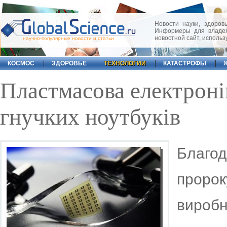
Новости науки, здоровь
Информеры для владел
новостной сайт, исполь
научно-популярные новости и статьи
КОСМОС
ЗДОРОВЬЕ
ТЕХНОЛОГИИ
КАТАСТРОФЫ
Пластмасова електроні
гнучких ноутбуків
Благод
пророк
виробн