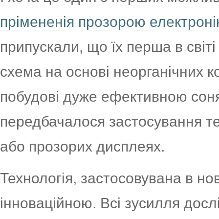
прімененія прозорою електронік
припускали, що їх перша в світ
схема на основі неорганічних 
побудові дуже ефективною соня
передбачалося застосування тех
або прозорих дисплеях.
Технологія, застосовувана в нов
інноваційною. Всі зусилля дослі