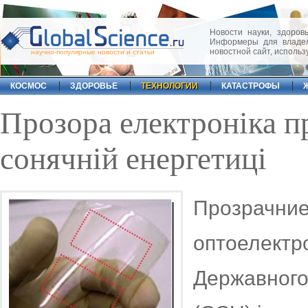
Новости науки, здоровь
Информеры для владел
новостной сайт, исполь
научно-популярные новости и статьи
КОСМОС
ЗДОРОВЬЕ
ТЕХНОЛОГИИ
КАТАСТРОФЫ
Прозора електроніка п
сонячній енергетиці
Прозрачние
оптоелектро
Державного