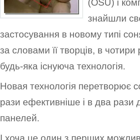
(OSU) і ком
знайшли св
застосування в новому типі сон
за словами її творців, в чотири
будь-яка існуюча технологія.
Новая технологія перетворює со
рази ефективніше і в два рази
панелей.
І хоча це один з перших можлив