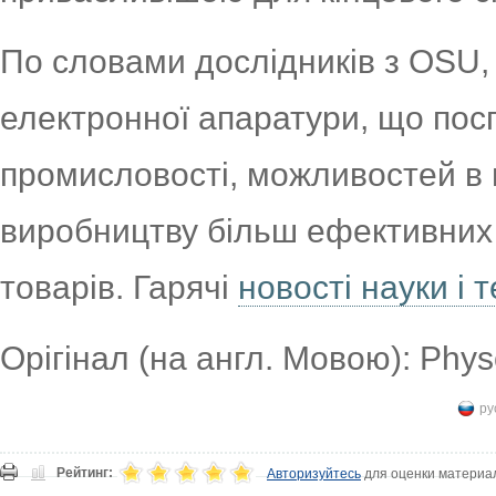
По словами дослідників з OSU,
електронної апаратури, що посп
промисловості, можливостей в 
виробництву більш ефективних
товарів. Гарячі
новості науки і т
Орігінал (на англ. Мовою): Phy
ру
Рейтинг:
Авторизуйтесь
для оценки материа