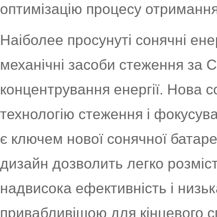
оптимізацію процесу отримання
Наіболее просунуті сонячні ен
механічні засоби стеження за С
концентрування енергії. Нова 
технологію стеження і фокусува
є ключем нової сонячної батареї
дизайн дозволить легко розміст
надвисока ефективність і низька
привабливішою для кінцевого с