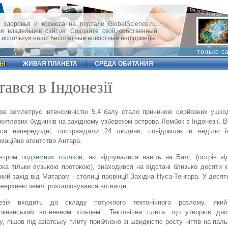
 здоровья и космоса на портале GlobalScience.ru.
 владельцев сайтов. Создайте свой собственный
, используя наши бесплатные новостные информеры.
только с
ФЫ
ЖИВАЯ ПЛАНЕТА
СРЕДА ОБИТАНИЯ
ався в Індонезії
ое землетрус інтенсивністю 5,4 балу стало причиною серйозних ушк
житлових будинків на західному узбережжі острова Ломбок в Індонезії. Ві
ася напередодні, постраждали 24 людини, повідомляє в неділю ін
маційне агентство Антара.
ентром
подземних толчков
, які відчувалися навіть на Балі, (острів ві
ка тільки вузькою протокою), знаходився на відстані близько десяти к
чний захід від Матарам - столиці провінції Західна Нуса-Тенгара. У деся
оверхнею землі розташовувався вогнище.
незія входить до складу потужного тектонічного розлому, яки
океанським вогненним кільцем". Тектонічна плита, що утворює дно 
у, пішов під азіатську плиту приблизно зі швидкістю росту нігтів на пал