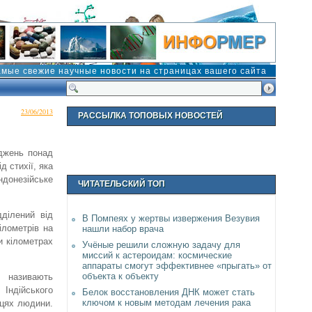
амые свежие научные новости на страницах вашего сайта
23/06/2013
РАССЫЛКА ТОПОВЫХ НОВОСТЕЙ
оджень понад
д стихії, яка
донезійське
ЧИТАТЕЛЬСКИЙ ТОП
дділений від
В Помпеях у жертвы извержения Везувия
ілометрів на
нашли набор врача
ти кілометрах
Учёные решили сложную задачу для
миссий к астероидам: космические
аппараты смогут эффективнее «прыгать» от
объекта к объекту
й називають
Індійського
Белок восстановления ДНК может стать
ключом к новым методам лечения рака
ьцях людини.