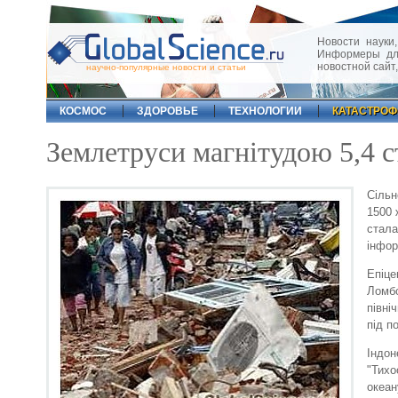
Новости науки,
Информеры для
новостной сайт
научно-популярные новости и статьи
КОСМОС
ЗДОРОВЬЕ
ТЕХНОЛОГИИ
КАТАСТРО
Землетруси магнітудою 5,4 ст
Сільн
1500 
стал
інфор
Епіц
Ломбо
півні
під п
Індо
"Тихо
океан