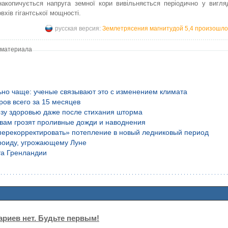
накопичується напруга земної кори вивільняється періодично у вигля
вхів гігантської мощності.
русская версия:
Землетрясения магнитудой 5,4 произошло
 материала
ьно чаще: ученые связывают это с изменением климата
ров всего за 15 месяцев
озу здоровью даже после стихания шторма
вам грозят проливные дожди и наводнения
перекорректировать» потепление в новый ледниковый период
роиду, угрожающему Луне
та Гренландии
риев нет. Будьте первым!