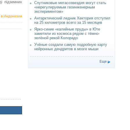
ді підземних
Спутниковые мегасозвездия могут стать
«нерегулируемым геоинженерным
экспериментом»
 в Индонезии
Антарктический ледник Хектория отступил
на 25 километров всего за 15 месяцев
Ярко-синие «калийные пруды» в Юте
заметили из космоса рядом с тёмно-
зелёной рекой Колорадо
Учёные создали самую подробную карту
нейронных дендритов в мозге мыши
Еще