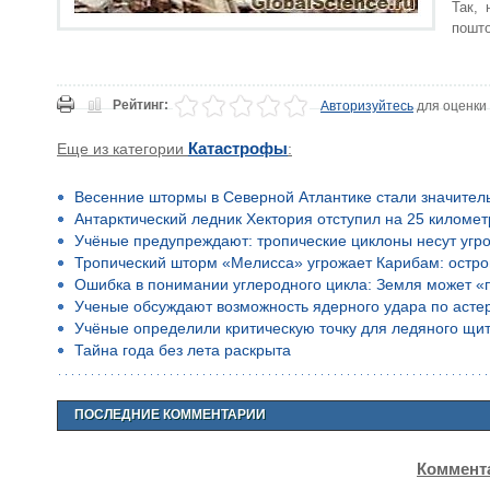
Так, 
пошто
Рейтинг:
Авторизуйтесь
для оценки
Еще из категории
Катастрофы
:
Весенние штормы в Северной Атлантике стали значител
Антарктический ледник Хектория отступил на 25 километ
Учёные предупреждают: тропические циклоны несут угр
Тропический шторм «Мелисса» угрожает Карибам: остро
Ошибка в понимании углеродного цикла: Земля может «
Ученые обсуждают возможность ядерного удара по асте
Учёные определили критическую точку для ледяного щи
Тайна года без лета раскрыта
ПОСЛЕДНИЕ КОММЕНТАРИИ
Коммента