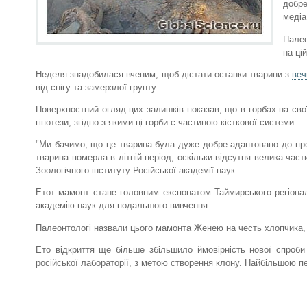
добре
медіа
Палео
на цій
Неделя знадобилася вченим, щоб дістати останки тварини з
веч
від снігу та замерзлої грунту.
Поверхностний огляд цих залишків показав, що в горбах на свої
гіпотези, згідно з якими ці горби є частиною кісткової системи.
"Ми бачимо, що це тварина була дуже добре адаптовано до прож
тварина померла в літній період, оскільки відсутня велика част
Зоологічного інституту Російської академії наук.
Етот мамонт стане головним експонатом Таймирського регіонал
академію наук для подальшого вивчення.
Палеонтологі назвали цього мамонта Женею на честь хлопчика, 
Ето відкриття ще більше збільшило ймовірність нової спроб
російської лабораторії, з метою створення клону. Найбільшою