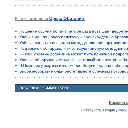
Еще из категории
Среда Обитания
:
Ношение оружия почти в четыре раза повышает вероятн
Учёные нашли новую подсказку к происхождению Кровав
Учёные впервые испытали метод утолщения арктическог
Под землей обнаружили гигантскую грибную сеть длино
Низкий уровень дофамина может быть причиной подростко
Ученые обнаружили скрытый квантовый мир внутри коба
В Помпеях у жертвы извержения Везувия нашли набор в
Биоразнообразие суши растёт вместе с лесным покрово
ПОСЛЕДНИЕ КОММЕНТАРИИ
Коммента
Пожалуйста,
авторизуйтесь