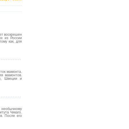
ет воскрешен
ых из России
ому как, для
ток мамонта.
ия мамонтов.
ы, Швеции и
я необычному
итута Чикаго.
в. После его