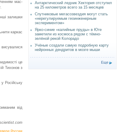
мленням мас-
Антарктический ледник Хектория отступил
на 25 километров всего за 15 месяцев
.
Спутниковые мегасозвездия могут стать
інші залишки
«нерегулируемым геоинженерным
экспериментом»
Ярко-синие «калийные пруды» в Юте
ьнити каркас
заметили из космоса рядом с тёмно-
зелёной рекой Колорадо
Учёные создали самую подробную карту
о висувалися
нейронных дендритов в мозге мыши
видимості це
Еще
ій Тихонов з
 у Російську
риманим від
cientist.com
севере России