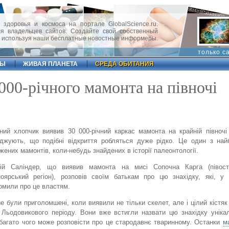
 здоровья и космоса на портале GlobalScience.ru.
 владельцев сайтов. Создайте свой собственный
, используя наши бесплатные новостные информеры.
только с
ФЫ
ЖИВАЯ ПЛАНЕТА
СРЕДА ОБИТАНИЯ
00-річного мамонта на півночі
чний хлопчик виявив 30 000-річний каркас мамонта на крайній півночі 
джують, що подібні відкриття робляться дуже рідко. Це один з най
жених мамонтів, коли-небудь знайдених в історії палеонтології.
ній Саліндер, що виявив мамонта на мисі Сопочна Карга (півост
оярський регіон), розповів своїм батькам про цю знахідку, які, у
омили про це властям.
е були приголомшені, коли виявили не тільки скелет, але і цілий кістяк 
 Льодовикового періоду. Вони вже встигли назвати цю знахідку унік
багато чого може розповісти про це стародавнє тваринному. Останки
м