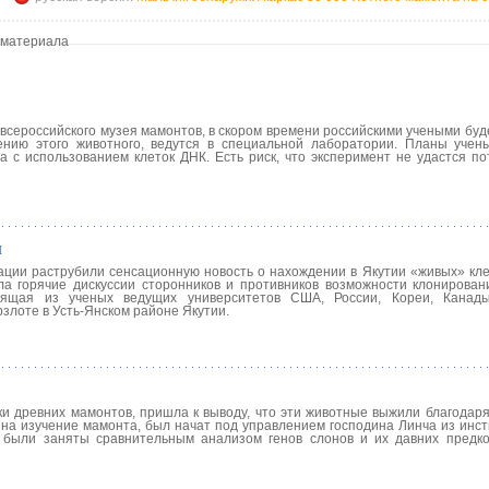
 материала
всероссийского музея мамонтов, в скором времени российскими учеными буд
ению этого животного, ведутся в специальной лаборатории. Планы учен
с использованием клеток ДНК. Есть риск, что эксперимент не удастся пот
ы
ции раструбили сенсационную новость о нахождении в Якутии «живых» кле
а горячие дискуссии сторонников и противников возможности клонирован
тоящая из ученых ведущих университетов США, России, Кореи, Канад
злоте в Усть-Янском районе Якутии.
ки древних мамонтов, пришла к выводу, что эти животные выжили благодар
 на изучение мамонта, был начат под управлением господина Линча из инст
 были заняты сравнительным анализом генов слонов и их давних предко