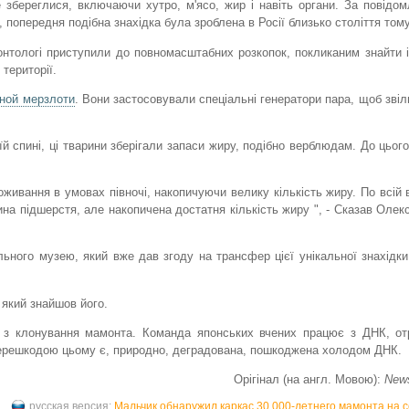
 збереглися, включаючи хутро, м'ясо, жир і навіть органи. За повідо
, попередня подібна знахідка була зроблена в Росії близько століття тому
нтологі приступили до повномасштабних розкопок, покликаним знайти 
 території.
ной мерзлоти
. Вони застосовували спеціальні генератори пара, щоб звіл
й спині, ці тварини зберігали запаси жиру, подібно верблюдам. До цьог
ивання в умовах півночі, накопичуючи велику кількість жиру. По всій 
ина підшерстя, але накопичена достатня кількість жиру ", - Сказав Олекс
ьного музею, який вже дав згоду на трансфер цієї унікальної знахідки
який знайшов його.
и з клонування мамонта. Команда японських вчених працює з ДНК, от
 перешкодою цьому є, природно, деградована, пошкоджена холодом ДНК.
Орігінал (на англ. Мовою):
News
русская версия:
Мальчик обнаружил каркас 30 000-летнего мамонта на 