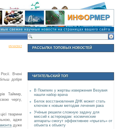
амые свежие научные новости на страницах вашего сайта
05/10/2012
РАССЫЛКА ТОПОВЫХ НОВОСТЕЙ
Росії. Вчені
ЧИТАТЕЛЬСКИЙ ТОП
більш добре
В Помпеях у жертвы извержения Везувия
рів Таймир,
нашли набор врача
 свою чергу,
Белок восстановления ДНК может стать
ключом к новым методам лечения рака
Учёные решили сложную задачу для
цієї тварини
миссий к астероидам: космические
альною, адже
аппараты смогут эффективнее «прыгать» от
объекта к объекту
амонта
дуже