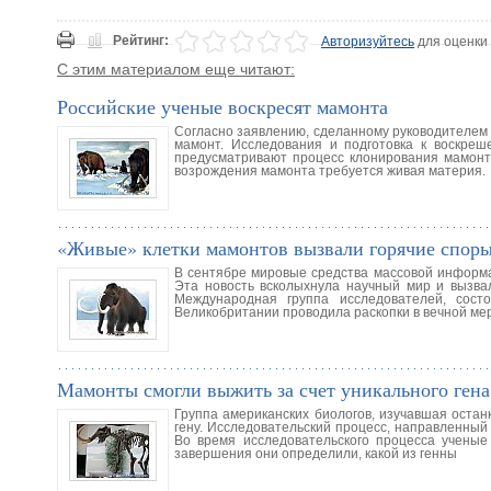
Рейтинг:
Авторизуйтесь
для оценки
С этим материалом еще читают:
Российские ученые воскресят мамонта
Согласно заявлению, сделанному руководителем 
мамонт. Исследования и подготовка к воскреш
предусматривают процесс клонирования мамонта 
возрождения мамонта требуется живая материя.
«Живые» клетки мамонтов вызвали горячие спор
В сентябре мировые средства массовой информа
Эта новость всколыхнула научный мир и вызвал
Международная группа исследователей, сос
Великобритании проводила раскопки в вечной мер
Мамонты смогли выжить за счет уникального гена
Группа американских биологов, изучавшая остан
гену. Исследовательский процесс, направленный
Во время исследовательского процесса ученые
завершения они определили, какой из генны