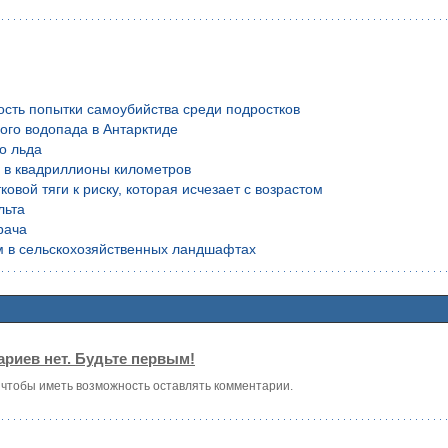
ость попытки самоубийства среди подростков
ого водопада в Антарктиде
о льда
й в квадриллионы километров
вой тяги к риску, которая исчезает с возрастом
льта
рача
м в сельскохозяйственных ландшафтах
риев нет. Будьте первым!
, чтобы иметь возможность оставлять комментарии.