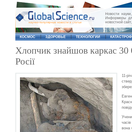
Новости науки,
Информеры для
новостной сайт
научно-популярные новости и статьи
КОСМОС
ЗДОРОВЬЕ
ТЕХНОЛОГИИ
КАТАСТРО
Хлопчик знайшов каркас 30 0
Росії
11-рі
ствер
збере
Евге
Красн
повід
Учени
часів
вона 