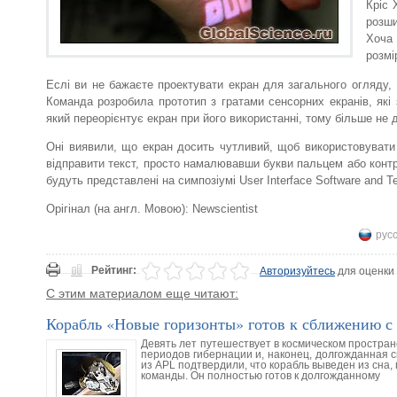
Кріс 
розши
Хоча
розмі
Еслі ви не бажаєте проектувати екран для загального огляду
Команда розробила прототип з гратами сенсорних екранів, які 
який переорієнтує екран при його використанні, тому більше н
Оні виявили, що екран досить чутливий, щоб використовувати
відправити текст, просто намалювавши букви пальцем або кон
будуть представлені на симпозіумі User Interface Software and T
Орігінал (на англ. Мовою): Newscientist
рус
Рейтинг:
Авторизуйтесь
для оценки
С этим материалом еще читают:
Корабль «Новые горизонты» готов к сближению с
Девять лет путешествует в космическом простра
периодов гибернации и, наконец, долгожданная 
из APL подтвердили, что корабль выведен из сна
команды. Он полностью готов к долгожданному