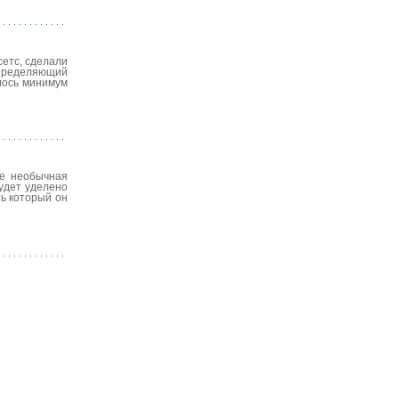
сетс, сделали
определяющий
лось минимум
ле необычная
будет уделено
ть который он