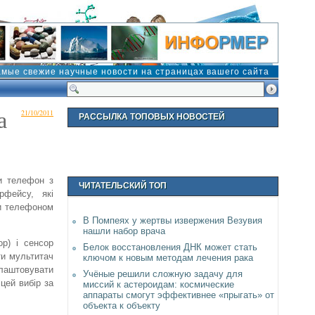
амые свежие научные новости на страницах вашего сайта
а
21/10/2011
РАССЫЛКА ТОПОВЫХ НОВОСТЕЙ
и телефон з
ЧИТАТЕЛЬСКИЙ ТОП
рфейсу, які
ти телефоном
В Помпеях у жертвы извержения Везувия
нашли набор врача
ор) і сенсор
Белок восстановления ДНК может стать
ти мультитач
ключом к новым методам лечения рака
алаштовувати
Учёные решили сложную задачу для
цей вибір за
миссий к астероидам: космические
аппараты смогут эффективнее «прыгать» от
объекта к объекту