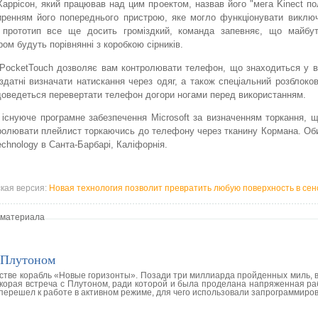
Харрісон, який працював над цим проектом, назвав його "мега Kinect по
ренням його попереднього пристрою, яке могло функціонувати виключ
 прототип все ще досить громіздкий, команда запевняє, що майбутн
ром будуть порівнянні з коробкою сірників.
, PocketTouch дозволяє вам контролювати телефон, що знаходиться у в
здатні визначати натискання через одяг, а також спеціальний розблоко
е доведеться перевертати телефон догори ногами перед використанням.
 існуюче програмне забезпечення Microsoft за визначенням торкання, 
тролювати плейлист торкаючись до телефону через тканину Кормана. Об
echnology в Санта-Барбарі, Каліфорнія.
ская версия:
Новая технология позволит превратить любую поверхность в се
 материала
 Плутоном
нстве корабль «Новые горизонты». Позади три миллиарда пройденных миль, 
скорая встреча с Плутоном, ради которой и была проделана напряженная ра
, перешел к работе в активном режиме, для чего использовали запрограммир