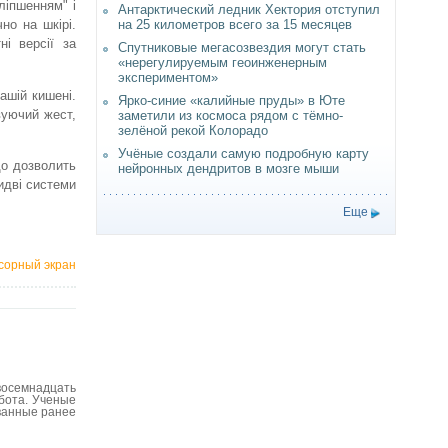
ліпшенням" і
Антарктический ледник Хектория отступил
на 25 километров всего за 15 месяцев
но на шкірі.
і версії за
Спутниковые мегасозвездия могут стать
«нерегулируемым геоинженерным
экспериментом»
ашій кишені.
Ярко-синие «калийные пруды» в Юте
вуючий жест,
заметили из космоса рядом с тёмно-
зелёной рекой Колорадо
Учёные создали самую подробную карту
що дозволить
нейронных дендритов в мозге мыши
идві системи
Еще
нсорный экран
восемнадцать
бота. Ученые
ованные ранее