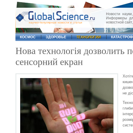
Новости науки,
Информеры для
новостной сайт
научно-популярные новости и статьи
КОСМОС
ЗДОРОВЬЕ
ТЕХНОЛОГИИ
КАТАСТРО
Нова технологія дозволить 
сенсорний екран
Хотіт
кише
дозво
не ді
Техно
глиби
інтер
розмі
сист