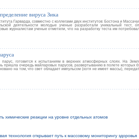
пределение вируса Зика
итута Гарварда, совместно с коллегами двух институтов: Бостона и Массачу
ельской деятельности молодые ученые разработали уникальный тест, 
ервью журналистам ученые отметили, что на разработку теста им потребова
паруса
 парус, готовится к испытаниям в верхних атмосферных слоях. На Зем
перь пришла очередь майларовых парусов, развертыванию в полете которых 
новано на том, что свет обладает импульсом (хотя не имеет массы), переда
ть химические реакции на уровне отдельных атомов
вая технология открывает путь к массовому мониторингу здоровья