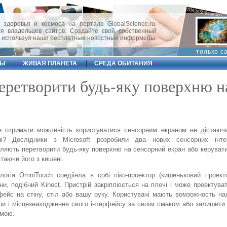
 здоровья и космоса на портале GlobalScience.ru.
 владельцев сайтов. Создайте свой собственный
, используя наши бесплатные новостные информеры.
только с
ФЫ
ЖИВАЯ ПЛАНЕТА
СРЕДА ОБИТАНИЯ
перетворити будь-яку поверхню н
е отримати можливість користуватися сенсорним екраном не дістаюч
ні? Дослідники з Microsoft розробили два нових сенсорних інте
ляють перетворити будь-яку поверхню на сенсорний екран або керува
стаючи його з кишені.
логія OmniTouch соедіінла в собі піко-проектор (кишеньковий проект
ни, подібний Kinect. Пристрій закріплюється на плечі і може проектува
фейс на стіну, стіл або вашу руку. Користувачі мають вомзожность н
ри і місцезнаходження свого інтерфейсу за своїм смаком або залишити 
емою.