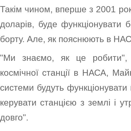
Такім чином, вперше з 2001 рок
доларів, буде функціонувати 
борту. Але, як пояснюють в НАС
"Ми знаємо, як це робити",
космічної станції в НАСА, Май
системи будуть функціонувати 
керувати станцією з землі і ут
довго".