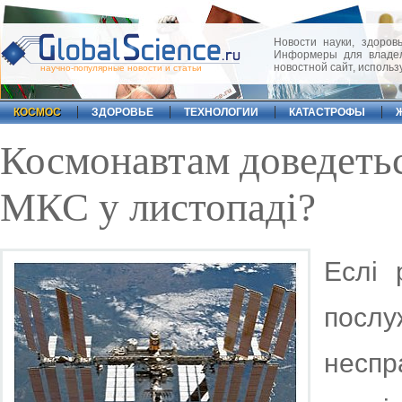
Новости науки, здоровь
Информеры для владел
новостной сайт, исполь
научно-популярные новости и статьи
КОСМОС
ЗДОРОВЬЕ
ТЕХНОЛОГИИ
КАТАСТРОФЫ
Космонавтам доведетьс
МКС у листопаді?
Еслі 
посл
несп