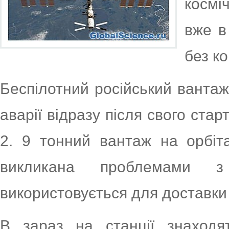
космі
вже в
без к
Беспілотний російський ванта
аварії відразу після свого стар
2. 9 тонний вантаж на орбіт
викликана проблемами з
використовується для доставки 
В зараз на станції знаходя