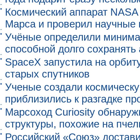
Космический аппарат NASA
Марса и проверил научные
Учёные определили минима
способной долго сохранять
SpaceX запустила на орбит
старых спутников
Ученые создали космическу
приблизились к разгадке п
Марсоход Curiosity обнару
структуры, похожие на пче
Российский «Союз» достави