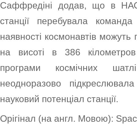
Саффредіні додав, що в НАС
станції перебувала команда
наявності космонавтів можуть 
на висоті в
386 кілометров
програми космічних шат
неодноразово підкреслювала
науковий потенціал станції.
Орігінал (на англ. Мовою): Spa