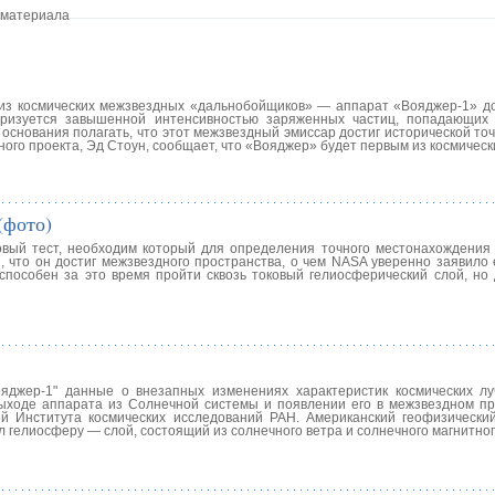
 материала
из космических межзвездных «дальнобойщиков» — аппарат «Вояджер-1» дос
теризуется завышенной интенсивностью заряженных частиц, попадающих
 основания полагать, что этот межзвездный эмиссар достиг исторической точ
ного проекта, Эд Стоун, сообщает, что «Вояджер» будет первым из космичес
(фото)
вый тест, необходим который для определения точного местонахождения 
, что он достиг межзвездного пространства, о чем NASA уверенно заявило 
 способен за это время пройти сквозь токовый гелиосферический слой, но
джер-1" данные о внезапных изменениях характеристик космических лу
ыходе аппарата из Солнечной системы и появлении его в межзвездном про
 Института космических исследований РАН. Американский геофизически
ул гелиосферу — слой, состоящий из солнечного ветра и солнечного магнитно