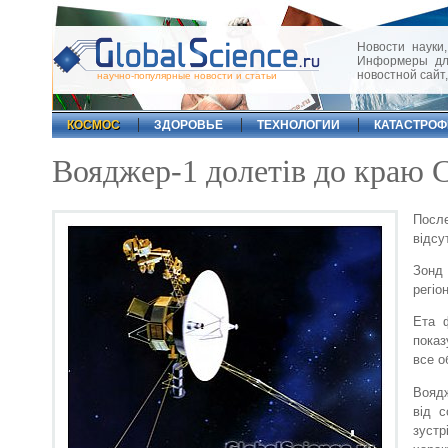
Новости науки,
Информеры для
новостной сайт
научно-популярные новости и статьи
КОСМОС
ЗДОРОВЬЕ
ТЕХНОЛОГИИ
КАТАСТРО
Вояджер-1 долетів до краю 
После
відсу
Зонд 
регіо
Ета 
показ
все о
Воядж
від с
зустр