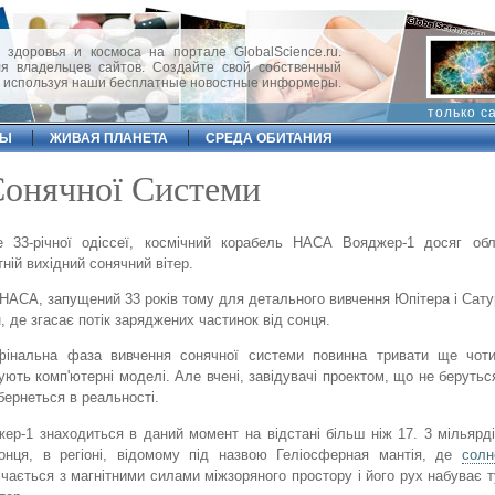
 здоровья и космоса на портале GlobalScience.ru.
 владельцев сайтов. Создайте свой собственный
, используя наши бесплатные новостные информеры.
только с
ФЫ
ЖИВАЯ ПЛАНЕТА
СРЕДА ОБИТАНИЯ
Сонячної Системи
 33-річної одіссеї, космічний корабель НАСА Вояджер-1 досяг обла
тній вихідний сонячний вітер.
НАСА, запущений 33 років тому для детального вивчення Юпітера і Сату
н, де згасає потік заряджених частинок від сонця.
фінальна фаза вивчення сонячної системи повинна тривати ще чоти
ують комп'ютерні моделі. Але вчені, завідувачі проектом, що не беруться
бернеться в реальності.
ер-1 знаходиться в даний момент на відстані більш ніж 17. 3 мільярді
онця, в регіоні, відомому під назвою Геліосферная мантія, де
солн
ічається з магнітними силами міжзоряного простору і його рух набуває 