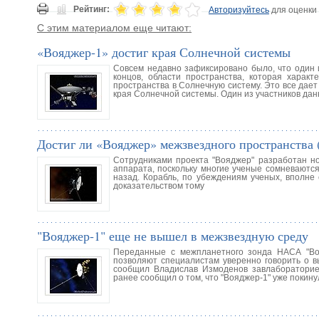
Рейтинг:
Авторизуйтесь
для оценки
С этим материалом еще читают:
«Вояджер-1» достиг края Солнечной системы
Совсем недавно зафиксировано было, что один 
концов, области пространства, которая харак
пространства в Солнечную систему. Это все дает
края Солнечной системы. Один из участников дан
Достиг ли «Вояджер» межзвездного пространства 
Сотрудниками проекта "Вояджер" разработан но
аппарата, поскольку многие ученые сомневаются
назад. Корабль, по убеждениям ученых, вполне
доказательством тому
"Вояджер-1" еще не вышел в межзвездную среду
Переданные с межпланетного зонда НАСА "Воя
позволяют специалистам уверенно говорить о в
сообщил Владислав Измоденов завлабораторией
ранее сообщил о том, что "Вояджер-1" уже покин