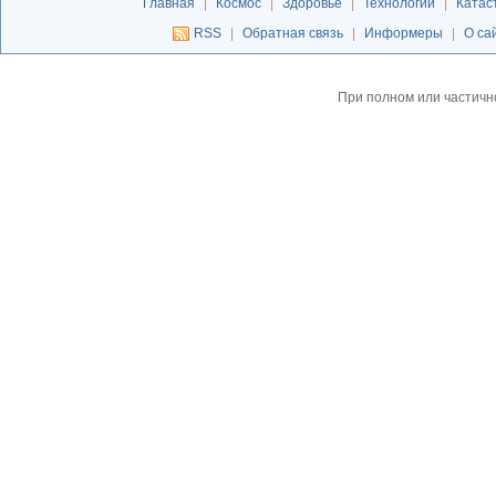
Главная
|
Космос
|
Здоровье
|
Технологии
|
Катас
RSS
|
Обратная связь
|
Информеры
|
О са
При полном или частичн