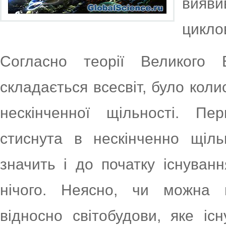
вияв
циклов
Согласно теорії Великого 
складається всесвіт, було кол
нескінченної щільності. Пер
стиснута в нескінченно щіль
значить і до початку існуван
нічого. Неясно, чи можна в
відносно світобудови, яке і