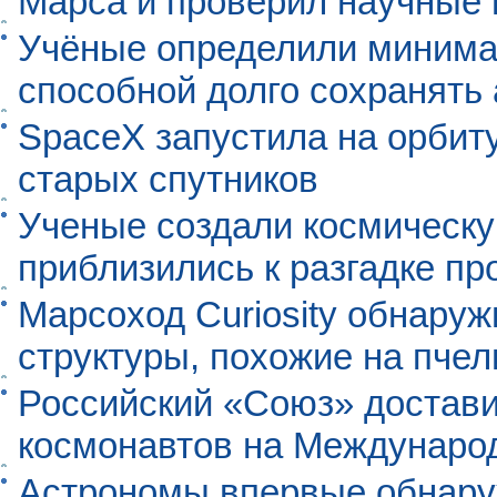
Марса и проверил научные
Учёные определили минима
способной долго сохранять
SpaceX запустила на орбит
старых спутников
Ученые создали космическу
приблизились к разгадке п
Марсоход Curiosity обнару
структуры, похожие на пче
Российский «Союз» достави
космонавтов на Междунаро
Астрономы впервые обнар