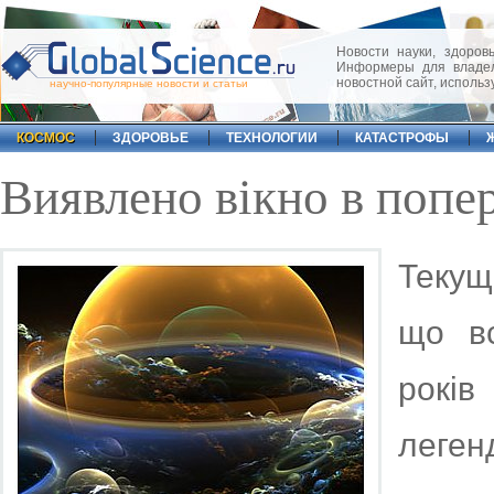
Новости науки, здоровь
Информеры для владел
новостной сайт, исполь
научно-популярные новости и статьи
КОСМОС
ЗДОРОВЬЕ
ТЕХНОЛОГИИ
КАТАСТРОФЫ
Виявлено вікно в попер
Текущ
що вс
років
леген