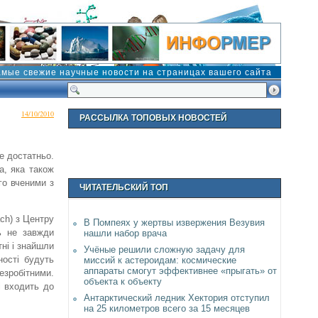
амые свежие научные новости на страницах вашего сайта
14/10/2010
РАССЫЛКА ТОПОВЫХ НОВОСТЕЙ
е достатньо.
а, яка також
го вченими з
ЧИТАТЕЛЬСКИЙ ТОП
ach) з Центру
В Помпеях у жертвы извержения Везувия
ь не завжди
нашли набор врача
ні і знайшли
Учёные решили сложную задачу для
ності будуть
миссий к астероидам: космические
аппараты смогут эффективнее «прыгать» от
езробітними.
объекта к объекту
і входить до
Антарктический ледник Хектория отступил
на 25 километров всего за 15 месяцев