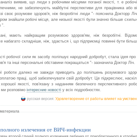
аналіз виявив, що люди з робочими місцями поганої якості, т. е робочі 
печними, не забезпечують майбутні перспективи для працівника або в
і своє розумове здоров'я, ніж безробітні люди "- пояснила Докторр Ліч
ром знайшли робочі місця, але низької якості були значно більше схильн
 ".
ані, мають найкращим розумовою здоров'ям, ніж безробітні. Відомо
 набагато складніше, ніж, здається і, що підприємці повинні бути більш 
ті робочої сили як засобу поліпшує народний добробут, стала ідея про
в'я та інші персональні обставини покращаться "- зазначила Доктор Ліч.
ї роботи далеко не завжди приводить до поліпшень розумового здор
 оплатою праці, щоб забезпечувати свій добробут. Це підкреслює, наскі
хорошої якості, пов'язану з наданням безпечного перспективного робо
и ми розповімо
інтересние новості
у всіх подробностях.
русская версия:
Удовлетворение от работы влияет на умствен
 материала
 полного излечения от ВИЧ-инфекции
ван второй случай полного излечения ребенка от приобретенного в утробн