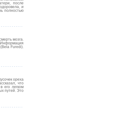
тери, после
здоровела, и
рь полностью
смерть мозга.
. Информация
Bela Furedi).
кусочек ореха
ссказал, что
в его легком
ых путей. Это