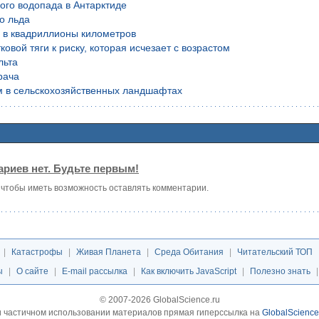
ого водопада в Антарктиде
о льда
й в квадриллионы километров
вой тяги к риску, которая исчезает с возрастом
льта
рача
м в сельскохозяйственных ландшафтах
риев нет. Будьте первым!
, чтобы иметь возможность оставлять комментарии.
|
Катастрофы
|
Живая Планета
|
Среда Обитания
|
Читательский ТОП
ы
|
О сайте
|
E-mail рассылка
|
Как включить JavaScript
|
Полезно знать
© 2007-2026 GlobalScience.ru
 частичном использовании материалов прямая гиперссылка на
GlobalScience