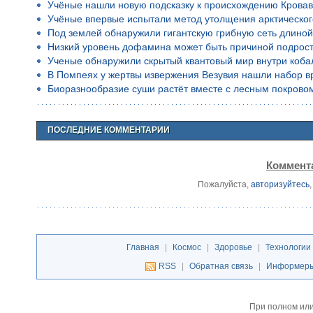
Учёные нашли новую подсказку к происхождению Кровав
Учёные впервые испытали метод утолщения арктическог
Под землей обнаружили гигантскую грибную сеть длино
Низкий уровень дофамина может быть причиной подростко
Ученые обнаружили скрытый квантовый мир внутри коба
В Помпеях у жертвы извержения Везувия нашли набор в
Биоразнообразие суши растёт вместе с лесным покрово
ПОСЛЕДНИЕ КОММЕНТАРИИ
Коммента
Пожалуйста,
авторизуйтесь
Главная
|
Космос
|
Здоровье
|
Технологии
RSS
|
Обратная связь
|
Информер
При полном или