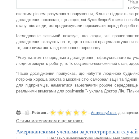
"Наш 
небез
високим рівнем розумового напруження, більше піддають загроз
дослідження показало, що люди, які були безробітними і незаба
стану, ніж люди, які продовжували переживати період безробіття
Ісследованіе зазвичай показує, що люди, які працевлаштов
дослідження вказують на те, що в питанні працевлаштування все
те, чого вимагають від виконання персоналу.
"Результатом попереднього дослідження, сфокусованого на учас
люди отримують роботу, то їх соціально-економічний стан, здоро
"Наше дослідження припускає, що набуття людиною будь-яко
потрібна хороша робота з можливістю самореалізації та гідною
для підприємців, намагатися забезпечити робоче середовище 
реальними вимогами для робітників "- уклала Доктор Ліч. Тільк
Рейтинг:
Авторизуйтесь
для оценки
С этим материалом еще читают:
Американскими учеными зарегистрирован случай
Недавно американскими медиками был зафиксиро