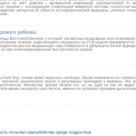
аяся на свет девочка с врожденной инфекцией, приобретенной от ма
ной терапии с последующей стимуляцией иммунной системы, полностью вы
рждению экспертов из области исследовательской медицины, ребенок тепе
янии
рового ребенка
ицы Восточной Венгрии, у которой три месяца назад врачи констатировали 
кесарева сечения, когда женщина находилась на 27-й неделе беременности
езидентом Центра медицинских наук Университета Дебрецена Белой Фуреди (
г, но при этом новорожденный был абсолютно здоров.
 Kant Jha), теперь может вздохнуть свободно. Врачи извлекли из его легкого 
 причиной хронического кашля и регулярных припадков у мужчины. Жа, ра
есятилетий. Множество врачей лечили его, но ни один из них не видел 
долгое время находился орех бетель, именно он осложнял функцию дыхательн
ость попытки самоубийства среди подростков