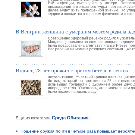
ВИЧ-инфекции, имеющейся у матери. Появивш
прохождения интенсивного курса противовирус
далее будет жить полноценной жизнью. По утве
здоров и находится в хорошем физическом состо
В Венгрии женщина с умершим мозгом родила здо
Совершенно здоровый ребенок родился у жительн
Младенец появился на свет с помощью операции 
была предоставлена агентству France Presse пр
Вес ребенка на момент рождения составил 1,42 к
Индиец 28 лет прожил с орехом бетель в легких
Житель Индии, 75-летний Кришна Кант Жа (Krishna
бетель, который на протяжении 28 лет являлся
испытывал трудности с дыханием более двух д
инородное тело. "Оказалось, что в моем легком 
было похоже на жизнь в аду
Еще из категории
Среда Обитания
:
Ношение оружия почти в четыре раза повышает вероятн