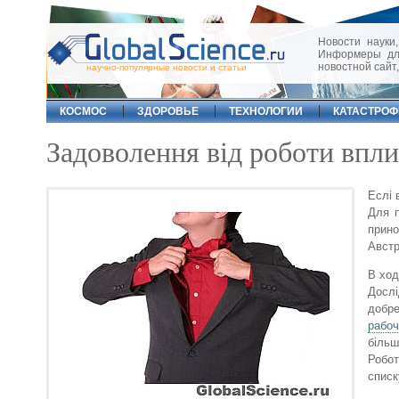
Новости науки,
Информеры для
новостной сайт
научно-популярные новости и статьи
КОСМОС
ЗДОРОВЬЕ
ТЕХНОЛОГИИ
КАТАСТРО
Задоволення від роботи впли
Еслі 
Для п
прино
Австр
В ход
Дослі
добре
рабо
більш
Робот
списк