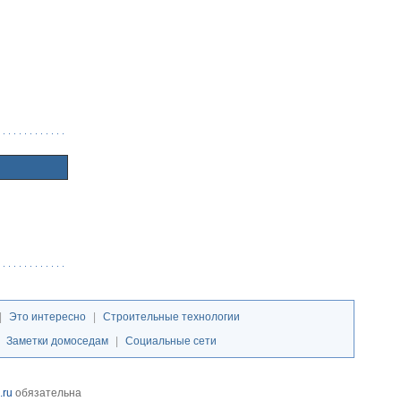
|
Это интересно
|
Строительные технологии
|
Заметки домоседам
|
Социальные сети
.ru
обязательна