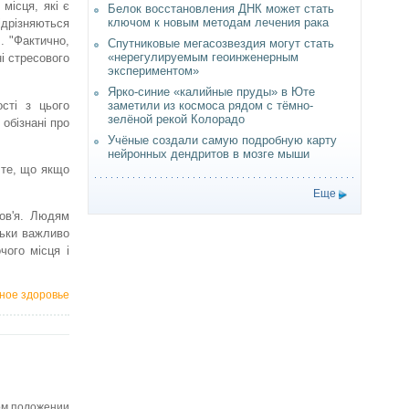
місця, які є
Белок восстановления ДНК может стать
ключом к новым методам лечения рака
ідрізняються
. "Фактично,
Спутниковые мегасозвездия могут стать
«нерегулируемым геоинженерным
і стресового
экспериментом»
Ярко-синие «калийные пруды» в Юте
сті з цього
заметили из космоса рядом с тёмно-
зелёной рекой Колорадо
обізнані про
Учёные создали самую подробную карту
нейронных дендритов в мозге мыши
 те, що якщо
Еще
ов'я. Людям
льки важливо
чого місця і
ное здоровье
ом положении