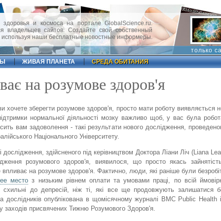
 здоровья и космоса на портале GlobalScience.ru.
 владельцев сайтов. Создайте свой собственный
, используя наши бесплатные новостные информеры.
только с
ФЫ
ЖИВАЯ ПЛАНЕТА
СРЕДА ОБИТАНИЯ
ває на розумове здоров'я
ви хочете зберегти розумове здоров'я, просто мати роботу виявляється н
ідтримки нормальної діяльності мозку важливо щоб, у вас була робот
сить вам задоволення - такі результати нового дослідження, проведено
алійського Національного Університету.
і дослідження, здійсненого під керівництвом Доктора Ліани Ліч (Liana Le
дження розумового здоров'я, виявилося, що просто якась зайнятіст
 впливає на розумове здоров'я. Фактично, люди, які раніше були безробіт
чее место
з низьким рівнем оплати та умовами праці, по всій ймовір
 схильні до депресій, ніж ті, які все ще продовжують залишатися б
а дослідників опублікована в щомісячному журналі BMC Public Health 
у заходів присвячених Тижню Розумового Здоров'я.