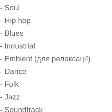
- Soul
- Hip hop
- Blues
- Industrial
- Embient (для релаксації)
- Dance
- Folk
- Jazz
- Soundtrack