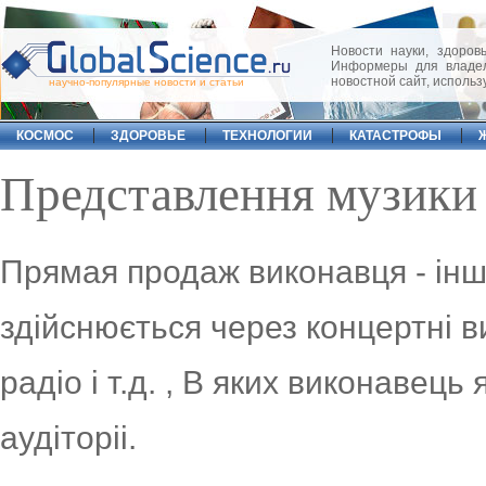
Новости науки, здоровь
Информеры для владел
новостной сайт, исполь
научно-популярные новости и статьи
КОСМОС
ЗДОРОВЬЕ
ТЕХНОЛОГИИ
КАТАСТРОФЫ
Представлення музики
Прямая продаж виконавця - інш
здійснюється через концертні ви
радіо і т.д. , В яких виконавец
аудіторіі.