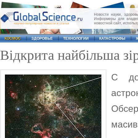
Новости науки, здоровь
Информеры для владел
новостной сайт, исполь
научно-популярные новости и статьи
КОСМОС
ЗДОРОВЬЕ
ТЕХНОЛОГИИ
КАТАСТРОФЫ
Відкрита найбільша зі
С до
астро
Обсер
масивн