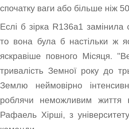
спочатку ваги або більше ніж 50
Еслі б зірка R136a1 замінила 
то вона була б настільки ж я
яскравіше повного Місяця. "В
тривалість Земної року до тр
Землю неймовірно інтенсивно
роблячи неможливим життя н
Рафаель Хірші, з університету