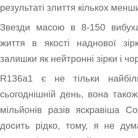
результаті злиття кількох менши
Звезди масою в 8-150 вибуха
життя в якості наднової зір
залишки як нейтронні зірки і чор
R136a1 є не тільки найбі
сьогоднішній день, вона тако
мільйонів разів яскравіша Со
досить рідко, тому, я не д