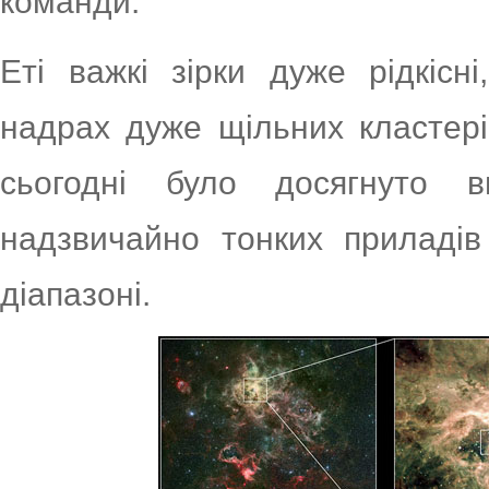
команди.
Еті важкі зірки дуже рідкісн
надрах дуже щільних кластері
сьогодні було досягнуто в
надзвичайно тонких приладі
діапазоні.