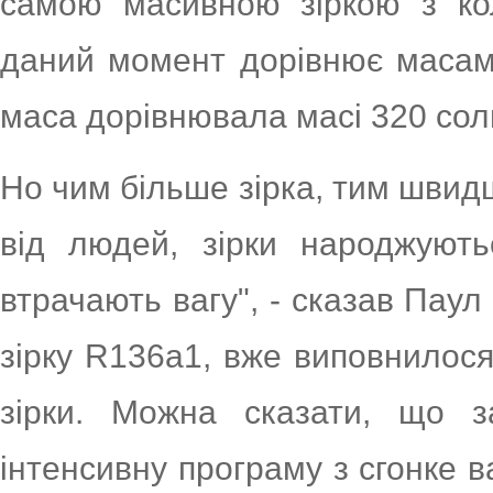
самою масивною зіркою з кол
даний момент дорівнює масам 
маса дорівнювала масі 320 сол
Но чим більше зірка, тим швидш
від людей, зірки народжують
втрачають вагу", - сказав Пау
зірку R136a1, вже виповнилося 
зірки. Можна сказати, що 
інтенсивну програму з сгонке в