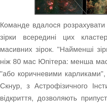
Команде вдалося розрахувати
зірки всередині цих кластер
масивних зірок. "Найменші зі
ніж 80 мас Юпітера: менша мас
"або коричневими карликами",
Скнур, з Астрофізичного Інст
відкриття, дозволяють припус