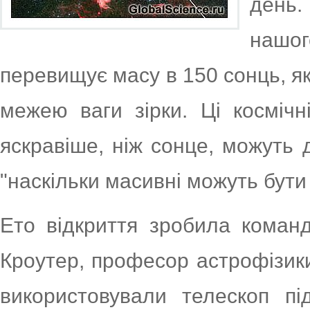
день
нашо
перевищує масу в 150 сонць, 
межею ваги зірки. Ці космічн
яскравіше, ніж сонце, можуть 
"наскільки масивні можуть бути 
Ето відкриття зробила коман
Кроутер, професор астрофізик
використовували телескоп пі