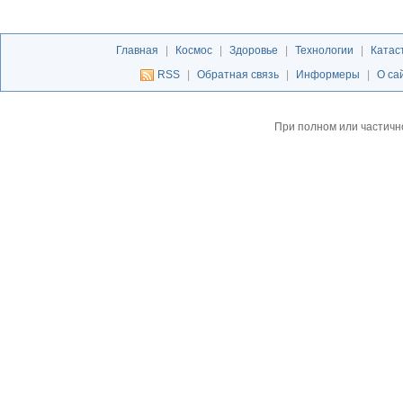
Главная
|
Космос
|
Здоровье
|
Технологии
|
Катас
RSS
|
Обратная связь
|
Информеры
|
О са
При полном или частичн