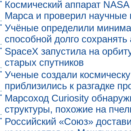
Космический аппарат NASA
Марса и проверил научные
Учёные определили минима
способной долго сохранять
SpaceX запустила на орбит
старых спутников
Ученые создали космическу
приблизились к разгадке п
Марсоход Curiosity обнару
структуры, похожие на пче
Российский «Союз» достави