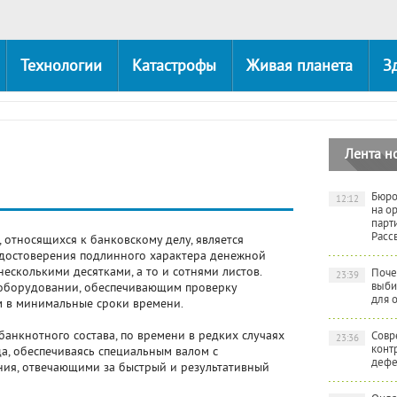
Технологии
Катастрофы
Живая планета
З
Лента н
Бюро
12:12
на о
парт
Расс
 относящихся к банковскому делу, является
удостоверения подлинного характера денежной
есколькими десятками, а то и сотнями листов.
Поче
23:39
выби
б оборудовании, обеспечивающим проверку
для 
м в минимальные сроки времени.
анкнотного состава, по времени в редких случаях
Совр
23:36
конт
а, обеспечиваясь специальным валом с
дефе
ния, отвечающими за быстрый и результативный