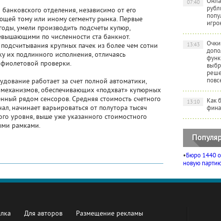
Онла
07:40
рубл
о банковского отделения, независимо от его
попу
ющей тому или иному сегменту рынка. Первые
игро
 годы, умели производить подсчеты купюр,
евышающими по численности ста банкнот.
Очки
13:43
подсчитывания крупных пачек из более чем сотни
допо
у их подлинного исполнения, отличаясь
функ
афиолетовой проверки.
выбр
реше
повс
ование работает за счет полной автоматики,
 механизмов, обеспечивающих «подхват» купюрных
енный рядом сенсоров. Средняя стоимость счетного
Как 
13:10
ал, начинает варьироваться от полутора тысяч
фина
ого уровня, выше уже указанного стоимостного
ыми рамками.
Популяр
•
Бюро 1440 о
новую партию 
ылка
Для авторов
Размещение рекламы