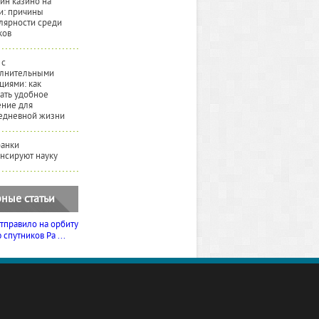
йн казино на
и: причины
лярности среди
ков
 с
лнительными
циями: как
ать удобное
ние для
едневной жизни
банки
нсируют науку
ные статьи
тправило на орбиту
спутников Ра ...