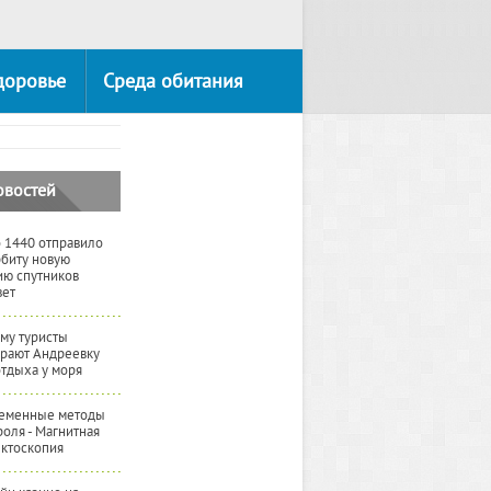
доровье
Среда обитания
овостей
 1440 отправило
рбиту новую
ию спутников
вет
му туристы
рают Андреевку
отдыха у моря
еменные методы
роля - Магнитная
ктоскопия