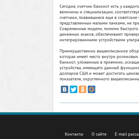
Сегодня, счетчик банкнот есть у каждог
величины и специализации, соответству
счетчики, появившиеся еще в советские
представленных малыми пачками, не пр
Современные модели, помимо быстрого 
денежных знаков, обеспечивают проверк
интегрированными устройствами ультр
Преимущественно вышеописанное оборуд
которая имеет место внутри роликовых
банкнот, уложенных в приемник, оснащ
устройства, имеющего данный функцион
долларов США и может достигать ценов
показателя, округленного вышеописанн
Контакты
О сайте
E-mail расс