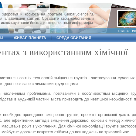
 здоровья и космоса на портале GlobalScience.ru.
 владельцев сайтов. Создайте свой собственный
, используя наши бесплатные новостные информеры.
только с
ФЫ
ЖИВАЯ ПЛАНЕТА
СРЕДА ОБИТАНИЯ
нтах з використанням хімічної
истання новітніх технологій зміцнення грунтів і застосування сучасних
ття досі пов'язане з чималими труднощами.
з численними проблемами, пов'язаними з особливостями місцевих гру
ідстав в будь-якій частині міста призводить до невтішної необхідності 
 необхідно проведення зміцнення грунтів, проектні організації дають ре
, але ефективних методів зміцнення дорожньої основи є метод хімічног
асштабів робіт з укріплення. Для хімічної консолідації грунтів застосов
ть майбутнє дорожнє покриття стійким до пошкоджень на тривалий час.