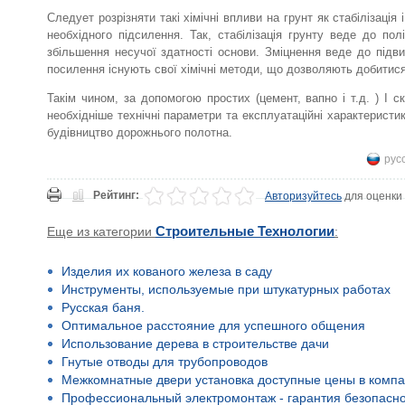
Следует розрізняти такі хімічні впливи на грунт як стабілізація і
необхідного підсилення. Так, стабілізація грунту веде до по
збільшення несучої здатності основи. Зміцнення веде до підвищ
посилення існують свої хімічні методи, що дозволяють добитися
Такім чином, за допомогою простих (цемент, вапно і т.д. ) І с
необхідніше технічні параметри та експлуатаційні характеристи
будівництво дорожнього полотна.
рус
Рейтинг:
Авторизуйтесь
для оценки
Еще из категории
Строительные Технологии
:
Изделия их кованого железа в саду
Инструменты, используемые при штукатурных работах
Русская баня.
Оптимальное расстояние для успешного общения
Использование дерева в строительстве дачи
Гнутые отводы для трубопроводов
Межкомнатные двери установка доступные цены в компа
Профессиональный электромонтаж - гарантия безопасно