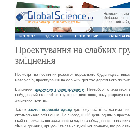
Новости науки,
Информеры для
новостной сайт
научно-популярные новости и статьи
КОСМОС
ЗДОРОВЬЕ
ТЕХНОЛОГИИ
КАТАСТРО
Проектування на слабких гру
зміцнення
Несмотря на постійний розвиток дорожнього будівництва, викор
матеріалів, проектування на слабких грунтах дорожнього покри
Виполняя
дорожное проектірованіе
, Петербург стикається 
побудований на слабких грунтових підставах, тому розрахунок п
зміцнення грунтів.
Так як
расчет дорожніх одежд
дає результати, за даними яких
оптимального зміцненню. На сьогоднішній день одним з простих
який не вимагає використання складного обладнання та великих м
хімічні добавки, армуючі та стабілізуючі компоненти, що робля