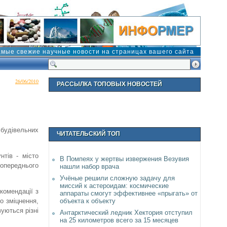
амые свежие научные новости на страницах вашего сайта
26/06/2010
РАССЫЛКА ТОПОВЫХ НОВОСТЕЙ
 будівельних
ЧИТАТЕЛЬСКИЙ ТОП
нтів - місто
В Помпеях у жертвы извержения Везувия
попереднього
нашли набор врача
Учёные решили сложную задачу для
миссий к астероидам: космические
комендації з
аппараты смогут эффективнее «прыгать» от
объекта к объекту
о зміцнення,
уються різні
Антарктический ледник Хектория отступил
на 25 километров всего за 15 месяцев