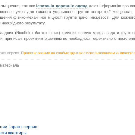
 зміцнення, так как
іспитанія дорожніх одежд
дают інформацію про ко
ліпшення умов для якісного ущільнення грунтів конкретної місцевості
ення фізико-механічної міцності грунтів даної місцевості. Для кожного
 необхідного результату.
кладних (Nicoflok і багато інших) хімічних сполук можна надати грунтов
ки, приписані проектним рішенням по необхідності ефективного посиленн
ская версия:
Проектирование на слабых грунтах с использованием химическо
 материала
нии Гарант-сервис
сти квартиры