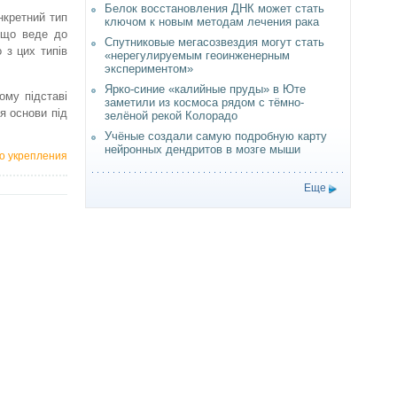
Белок восстановления ДНК может стать
нкретний тип
ключом к новым методам лечения рака
, що веде до
Спутниковые мегасозвездия могут стать
 з цих типів
«нерегулируемым геоинженерным
экспериментом»
Ярко-синие «калийные пруды» в Юте
ому підставі
заметили из космоса рядом с тёмно-
я основи під
зелёной рекой Колорадо
Учёные создали самую подробную карту
нейронных дендритов в мозге мыши
го укрепления
Еще