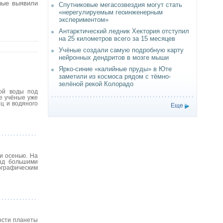
ные выявили
Спутниковые мегасозвездия могут стать
«нерегулируемым геоинженерным
экспериментом»
Антарктический ледник Хектория отступил
на 25 километров всего за 15 месяцев
Учёные создали самую подробную карту
нейронных дендритов в мозге мыши
Ярко-синие «калийные пруды» в Юте
заметили из космоса рядом с тёмно-
зелёной рекой Колорадо
кой воды под
е учёные уже
ц и водяного
Еще
и осенью. На
езд большими
ографическим
ости планеты