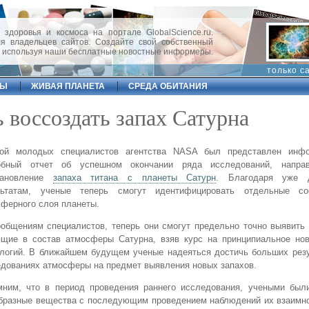
 здоровья и космоса на портале GlobalScience.ru.
 владельцев сайтов. Создайте свой собственный
, используя наши бесплатные новостные информеры.
только с
ФЫ
ЖИВАЯ ПЛАНЕТА
СРЕДА ОБИТАНИЯ
воссоздать запах Сатурна
пой молодых специалистов агентства NASA был представлен инф
обный отчет об успешном окончании ряда исследований, направ
тановление
запаха титана с планеты Сатурн
. Благодаря уже д
льтатам, ученые теперь смогут идентифицировать отдельные со
ферного слоя планеты.
общениям специалистов, теперь они смогут предельно точно выявить
ящие в состав атмосферы Сатурна, взяв курс на принципиальное нов
логий. В ближайшем будущем ученые надеяться достичь больших резу
дованиях атмосферы на предмет выявления новых запахов.
мним, что в период проведения раннего исследования, учеными был
бразные вещества с последующим проведением наблюдений их взаимно