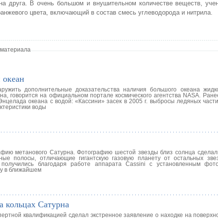
на друга. В очень большом и внушительном количестве веществ, уче
ранжевого цвета, включающий в состав смесь углеводорода и нитрила.
 материала
 океан
аружить дополнительные доказательства наличия большого океана жид
на, говорится на официальном портале космического агентства NASA. Ране
целада океана с водой: «Кассини» засек в 2005 г. выбросы ледяных части
актеристики воды
афию метанового Сатурна. Фотографию шестой звезды близ солнца сделал
ные полосы, отличающие гигантскую газовую планету от остальных зв
 получились благодаря работе аппарата Cassini с установленным фот
у в ближайшем
а кольцах Сатурна
пертной квалификацией сделал экстренное заявление о находке на поверхн