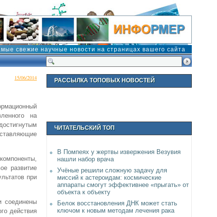
амые свежие научные новости на страницах вашего сайта
15/06/2014
РАССЫЛКА ТОПОВЫХ НОВОСТЕЙ
ормационный
ленного на
остигнутым
ЧИТАТЕЛЬСКИЙ ТОП
ставляющие
В Помпеях у жертвы извержения Везувия
 компоненты,
нашли набор врача
ое развитие
Учёные решили сложную задачу для
льтатов при
миссий к астероидам: космические
аппараты смогут эффективнее «прыгать» от
объекта к объекту
и соединены
Белок восстановления ДНК может стать
ключом к новым методам лечения рака
го действия