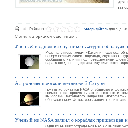
друг 
газ о
Рейтинг:
Авторизуйтесь
для оценки
С этим материалом еще читают:
Учёные: в одном из спутников Сатурна обнаружен
Межпланетному зонду «Кассини» удалось обн
поверхностным слоем Энцелада, спутника Сатур
сообщали о наличии под поверхностным слоем Эн
пара, а позднее подверг анализу химические хар
Астрономы показали метановый Сатурн
Группа астронавтов NASA опубликовала фотогр
снимке четко просматриваются светлые и тем
выбросами метанового вещества. Фотографии
оборудованием. Фотокамеры запечатлели планет
Ученый из NASA заявил о кораблях пришельцев н
Один из бывших сотрудников NASA с высшей экс