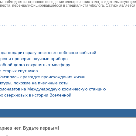
еты наблюдается странное поведение электрических волн, свидетельствующее 
сперта, переквалифицировавшегося в специалиста уфолога, Сатурн является
года подарит сразу несколько небесных событий
рса и проверил научные приборы
обной долго сохранять атмосферу
и старых спутников
лизились к разгадке происхождения жизни
уктуры, похожие на пчелиные соты
осмонавтов на Международную космическую станцию
х сверхновых в истории Вселенной
риев нет. Будьте первым!