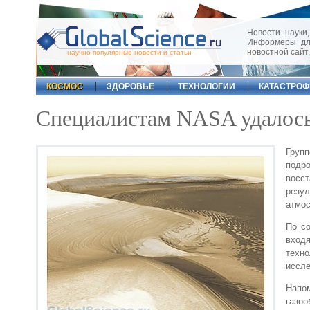
Новости науки,
Информеры для
новостной сайт
научно-популярные новости и статьи
КОСМОС
ЗДОРОВЬЕ
ТЕХНОЛОГИИ
КАТАСТРО
Специалистам NASA удалось 
Груп
подр
восс
резу
атмос
По со
вход
техно
иссле
Напо
газоо