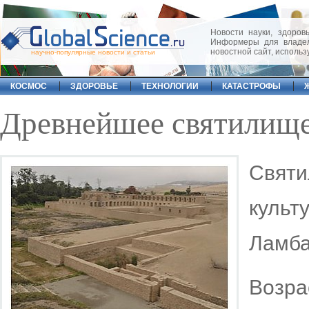
Новости науки, здоровь
Информеры для владел
новостной сайт, исполь
научно-популярные новости и статьи
КОСМОС
ЗДОРОВЬЕ
ТЕХНОЛОГИИ
КАТАСТРОФЫ
Древнейшее святилище
Свят
культ
Ламба
Возр