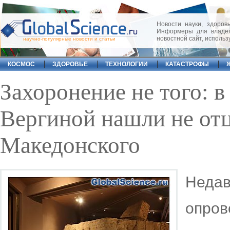
Новости науки, здоровь
Информеры для владел
новостной сайт, исполь
научно-популярные новости и статьи
КОСМОС
ЗДОРОВЬЕ
ТЕХНОЛОГИИ
КАТАСТРОФЫ
Захоронение не того: в
Вергиной нашли не от
Македонского
Неда
опров