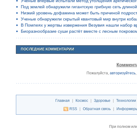
Учёные впервые испытали метод утолщения арктическог
Под землей обнаружили гигантскую грибную сеть длино
Низкий уровень дофамина может быть причиной подростко
Ученые обнаружили скрытый квантовый мир внутри коба
В Помпеях у жертвы извержения Везувия нашли набор в
Биоразнообразие суши растёт вместе с лесным покрово
ПОСЛЕДНИЕ КОММЕНТАРИИ
Коммента
Пожалуйста,
авторизуйтесь
Главная
|
Космос
|
Здоровье
|
Технологии
RSS
|
Обратная связь
|
Информер
При полном или