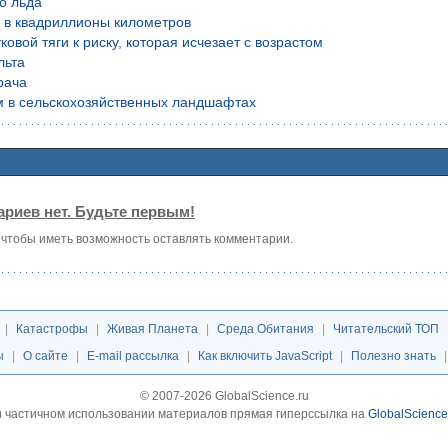
о льда
й в квадриллионы километров
вой тяги к риску, которая исчезает с возрастом
льта
рача
м в сельскохозяйственных ландшафтах
риев нет. Будьте первым!
, чтобы иметь возможность оставлять комментарии.
|
Катастрофы
|
Живая Планета
|
Среда Обитания
|
Читательский ТОП
ы
|
О сайте
|
E-mail рассылка
|
Как включить JavaScript
|
Полезно знать
© 2007-2026 GlobalScience.ru
 частичном использовании материалов прямая гиперссылка на
GlobalScience