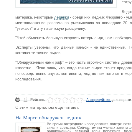
сотру
Ледов
материка, некоторые
ледники
- среди них ледник Ферринго - у
местоположение разлома по уменьшению за последние 20 л
"утекают" в эту гигантскую расщелину.
"Чтоб объяснить большую скорость потерь льда, нам необходим
Эксперты уверены, что данный каньон - не единственный. 
континенте таяние льдов.
"Обнаруженный нами рифт – это часть огромной системы древни
известно... Ясно лишь, что, когда таяние льдов станет продо
непосредственно внутрь континента, лед по ним потечет в мор
исследования.
Рейтинг:
Авторизуйтесь
для оценки
С этим материалом еще читают:
На Марсе обнаружен ледник
Во время очередного исследования поверхности
силы и средства. Сейчас группа ученых занята 
обнаруженной ледяной горы поражают. Лед