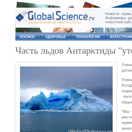
Новости науки,
Информеры для
новостной сайт
научно-популярные новости и статьи
КОСМОС
ЗДОРОВЬЕ
ТЕХНОЛОГИИ
КАТАСТРО
Часть льдов Антарктиды "ут
Учены
доли
Учен
Антар
ледн
посет
общей
"Мы 
мест
прибл
ничег