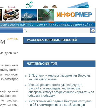
амые свежие научные новости на страницах вашего сайта
ом
26/07/2012
РАССЫЛКА ТОПОВЫХ НОВОСТЕЙ
вую древнюю
ЧИТАТЕЛЬСКИЙ ТОП
ра изучения
д движущимся
ишь однажды
В Помпеях у жертвы извержения Везувия
. километров
нашли набор врача
Учёные решили сложную задачу для
миссий к астероидам: космические
льеф данной
аппараты смогут эффективнее «прыгать» от
объекта к объекту
ой Каньон -
но плоская,
Антарктический ледник Хектория отступил
на 25 километров всего за 15 месяцев
берт Бингэм,