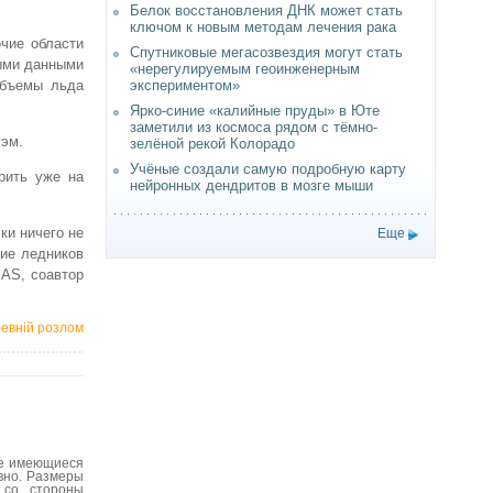
Белок восстановления ДНК может стать
ключом к новым методам лечения рака
чие области
Спутниковые мегасозвездия могут стать
выми данными
«нерегулируемым геоинженерным
объемы льда
экспериментом»
Ярко-синие «калийные пруды» в Юте
заметили из космоса рядом с тёмно-
гэм.
зелёной рекой Колорадо
Учёные создали самую подробную карту
рить уже на
нейронных дендритов в мозге мыши
ки ничего не
Еще
ние ледников
BAS, соавтор
ревній розлом
се имеющиеся
вно. Размеры
 со стороны