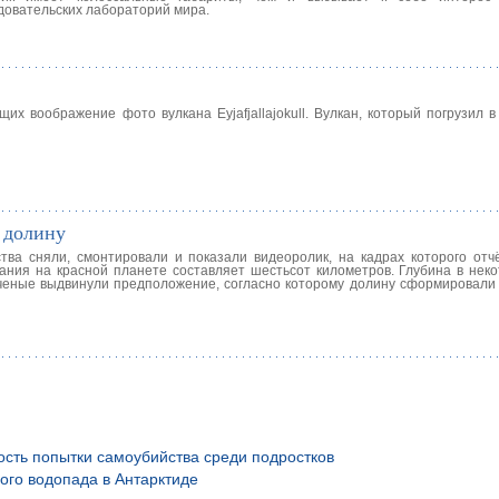
довательских лабораторий мира.
х воображение фото вулкана Eyjafjallajokull. Вулкан, который погрузил в
 долину
ства сняли, смонтировали и показали видеоролик, на кадрах которого отч
ания на красной планете составляет шестьсот километров. Глубина в неко
Ученые выдвинули предположение, согласно которому долину сформировали 
ость попытки самоубийства среди подростков
ого водопада в Антарктиде