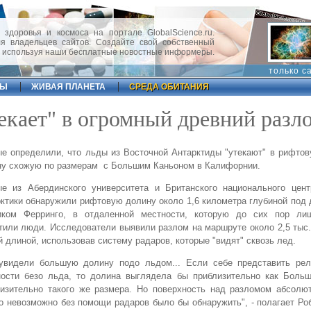
 здоровья и космоса на портале GlobalScience.ru.
 владельцев сайтов. Создайте свой собственный
, используя наши бесплатные новостные информеры.
только с
ФЫ
ЖИВАЯ ПЛАНЕТА
СРЕДА ОБИТАНИЯ
екает" в огромный древний разл
е определили, что льды из Восточной Антарктиды "утекают" в рифто
ну схожую по размерам с Большим Каньоном в Калифорнии.
ые из Абердинского университета и Британского национального цент
ктики обнаружили рифтовую долину около 1,6 километра глубиной по
иком Ферринго, в отдаленной местности, которую до сих пор л
или люди. Исследователи выявили разлом на маршруте около 2,5 тыс
 длиной, использовав систему радаров, которые "видят" сквозь лед.
увидели большую долину подо льдом... Если себе представить ре
ности безо льда, то долина выглядела бы приблизительно как Больш
изительно такого же размера. Но поверхность над разломом абсолют
о невозможно без помощи радаров было бы обнаружить", - полагает Ро