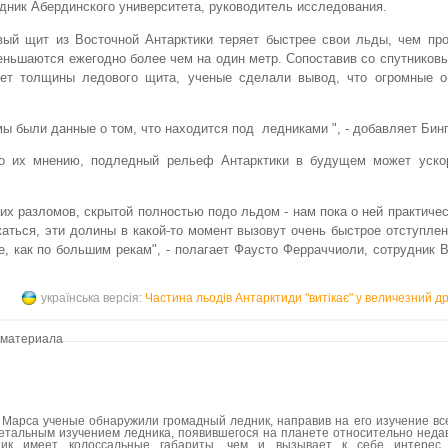
дник Абердинского университета, руководитель исследования.
ый щит из Восточной Антарктики теряет быстрее свои льды, чем про
меньшаются ежегодно более чем на один метр. Сопоставив со спутнико
ет толщины ледового щита, ученые сделали вывод, что огромные 
ы были данные о том, что находится под ледниками ", - добавляет Бин
По их мнению, подледный рельеф Антарктики в будущем может уско
х разломов, скрытой полностью подо льдом - нам пока о ней практичес
лжаться, эти долины в какой-то момент вызовут очень быстрое отступле
е, как по большим рекам", - полагает Фаусто Ферраччиоли, сотрудник 
українська версія:
Частина льодів Антарктиди "витікає" у величезний д
 материала
 Марса ученые обнаружили громадный ледник, направив на его изучение в
детальным изучением ледника, появившегося на планете относительно неда
ник имеет колоссальные габариты, чем и вызывает к себе интерес