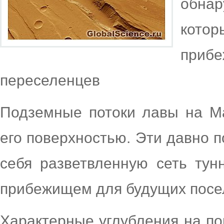
обнар
кото
при
переселенцев
Подземные потоки лавы на М
его поверхностью. Эти давно 
себя разветвленную сеть тун
прибежищем для будущих посе
Характерные углубления на п