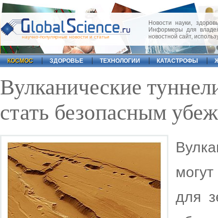
Новости науки, здоровь
Информеры для владел
новостной сайт, исполь
научно-популярные новости и статьи
КОСМОС
ЗДОРОВЬЕ
ТЕХНОЛОГИИ
КАТАСТРОФЫ
Вулканические туннел
стать безопасным убе
Вулк
могут
для з