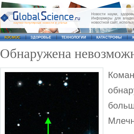
Новости науки, здоровь
Информеры для владел
новостной сайт, исполь
научно-популярные новости и статьи
КОСМОС
ЗДОРОВЬЕ
ТЕХНОЛОГИИ
КАТАСТРОФЫ
Обнаружена невозможн
Кома
обна
больш
Млеч