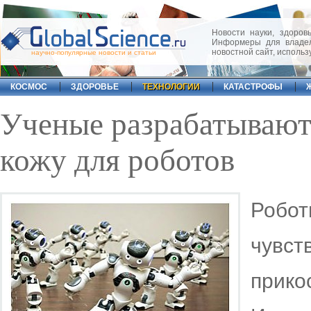
Новости науки, здоровь
Информеры для владел
новостной сайт, исполь
научно-популярные новости и статьи
КОСМОС
ЗДОРОВЬЕ
ТЕХНОЛОГИИ
КАТАСТРОФЫ
Ученые разрабатывают
кожу для роботов
Робо
чувс
прик