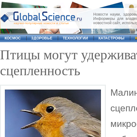
Новости науки, здоровь
Информеры для владел
новостной сайт, исполь
научно-популярные новости и статьи
КОСМОС
ЗДОРОВЬЕ
ТЕХНОЛОГИИ
КАТАСТРОФЫ
Птицы могут удержива
сцепленность
Мали
сцепл
микр