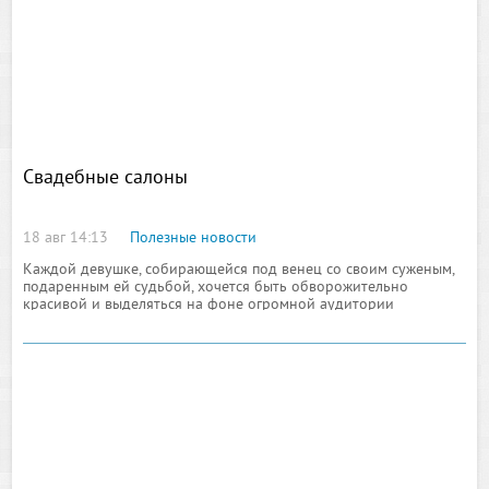
Свадебные салоны
18 авг 14:13
Полезные новости
Каждой девушке, собирающейся под венец со своим суженым,
подаренным ей судьбой, хочется быть обворожительно
красивой и выделяться на фоне огромной аудитории
приглашенных гостей, среди которых немало её молодых
сверстниц. Однако добиться создания элегантного и
грациозного образа удается единицам из молодых девушек