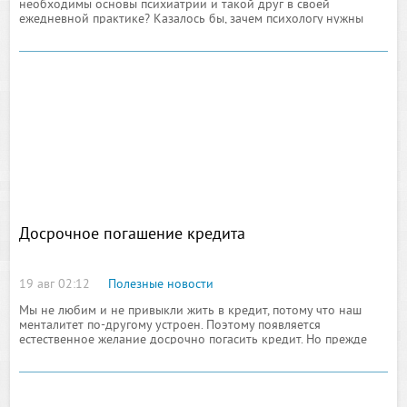
необходимы основы психиатрии и такой друг в своей
ежедневной практике? Казалось бы, зачем психологу нужны
знания основ психиатрии? Ведь психология направлена на
изучение людей с нормальным поведением, а психиатрия –
индивидуумов
Досрочное погашение кредита
19 авг 02:12
Полезные новости
Мы не любим и не привыкли жить в кредит, потому что наш
менталитет по-другому устроен. Поэтому появляется
естественное желание досрочно погасить кредит. Но прежде
чем решиться непосредственно на досрочное погашение
своего кредита, взвесьте