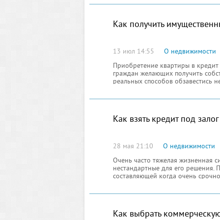
Как получить имущественн
13 июл 14:55
О недвижимости
Приобретение квартиры в кредит 
граждан желающих получить собст
реальных способов обзавестись н
отлаживать денежные средства дл
Как взять кредит под зало
28 мая 21:10
О недвижимости
Очень часто тяжелая жизненная с
нестандартные для его решения. 
составляющей когда очень срочно
кредит под залог недвижимости д
некоторых случаях может достига
недвижимости.
Как выбрать коммерческу