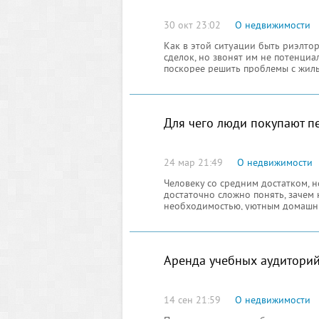
30 окт 23:02
О недвижимости
Как в этой ситуации быть риэлто
сделок, но звонят им не потенциа
поскорее решить проблемы с жиль
покупателей вряд ли помогут клиен
Для чего люди покупают п
24 мар 21:49
О недвижимости
Человеку со средним достатком, н
достаточно сложно понять, зачем
необходимостью, уютным домашним
стоимость не оправдывает ни осн
Аренда учебных аудитори
14 сен 21:59
О недвижимости