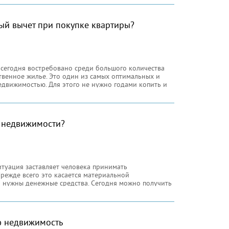
ый вычет при покупке квартиры?
сегодня востребовано среди большого количества
венное жилье. Это один из самых оптимальных и
едвижимостью. Для этого не нужно годами копить и
я покупки квартиры.
г недвижимости?
итуация заставляет человека принимать
Прежде всего это касается материальной
 нужны денежные средства. Сегодня можно получить
аже с плохой кредитной историей. Сумма займа в
ть до 70 процентов рыночной стоимости
ю недвижимость