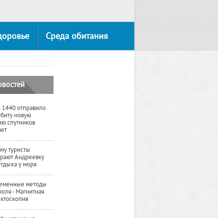
доровье
Среда обитания
овостей
 1440 отправило
рбиту новую
ию спутников
вет
му туристы
рают Андреевку
отдыха у моря
еменные методы
роля - Магнитная
ктоскопия