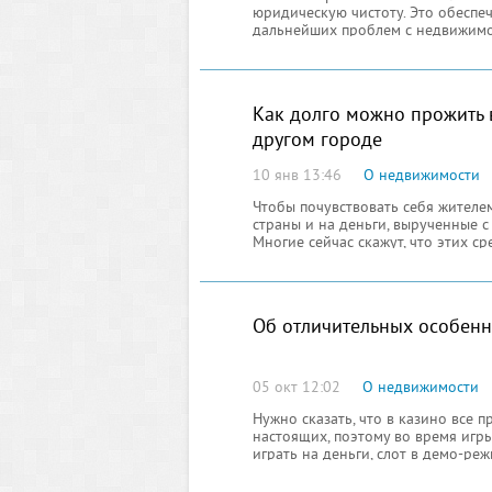
юридическую чистоту. Это обеспеч
дальнейших проблем с недвижимо
Как долго можно прожить в
другом городе
10 янв 13:46
О недвижимости
Чтобы почувствовать себя жителем
страны и на деньги, вырученные с
Многие сейчас скажут, что этих ср
снимать жилье. На какой срок аре
Об отличительных особенн
05 окт 12:02
О недвижимости
Нужно сказать, что в казино все 
настоящих, поэтому во время игр
играть на деньги, слот в демо-р
качества. Как показывает практик