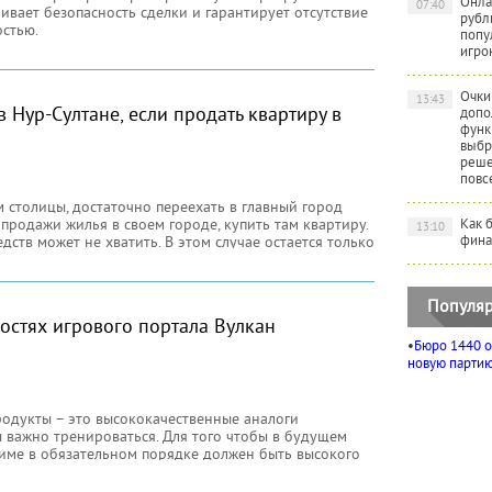
Онла
07:40
ивает безопасность сделки и гарантирует отсутствие
рубл
стью.
попу
игро
Очки
13:43
 Нур-Султане, если продать квартиру в
допо
функ
выбр
реше
повс
 столицы, достаточно переехать в главный город
 продажи жилья в своем городе, купить там квартиру.
Как 
13:10
фина
едств может не хватить. В этом случае остается только
нды хватит средств
Популяр
остях игрового портала Вулкан
•
Бюро 1440 о
новую партию 
продукты – это высококачественные аналоги
ы важно тренироваться. Для того чтобы в будущем
ежиме в обязательном порядке должен быть высокого
а