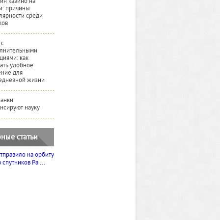
йн казино на
и: причины
лярности среди
ков
 с
лнительными
циями: как
ать удобное
ние для
едневной жизни
банки
нсируют науку
ные статьи
тправило на орбиту
спутников Ра ...