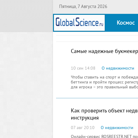
Пятница, 7 Августа 2026
Космос
Самые надежные букмекер
10 сен 14:08
О недвижимости
Чтобы ставить на спорт и побежд
беттинга и пройти процесс регис
для игрока – это правильный выб
тратить время на изучение инфо
Как проверить объект нед
инструкция
07 авг 20:10
О недвижимости
Онлайн-сервис ROSREESTR.NET по