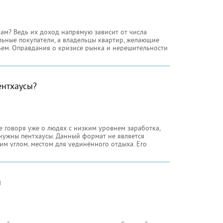
рам? Ведь их доход напрямую зависит от числа
льные покупатели, а владельцы квартир, желающие
ем. Оправдания о кризисе рынка и нерешительности
ту, к тому же, затраты
ентхаусы?
е говоря уже о людях с низким уровнем заработка,
 нужны пентхаусы. Данный формат не является
 углом, местом для уединённого отдыха. Его
ащение, ни внутреннее
й