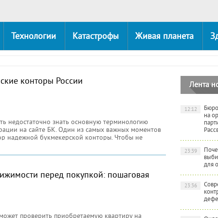
Технологии
Катастрофы
Живая планета
З
ские конторы России
Лента н
Бюро
12:12
на о
ать недостаточно знать основную терминологию
парт
трации на сайте БК. Один из самых важных моментов
Расс
ор надежной букмекерской конторы. Чтобы не
рмации
Поче
23:39
выби
для 
вижимости перед покупкой: пошаговая
Совр
23:36
конт
дефе
может проверить приобретаемую квартиру на