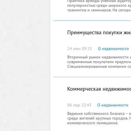
Практика аренды учебных аудитор
популярностью среди широкого к
тренингов и семинаров. На сегод
комфортабельные аудитории, поз
Преимущества покупки жил
24 июн 09:25
О недвижимости
Вторичный рынок недвижимости и
современные покупатели предпочи
Специализированные компании со
потенциальных новоселов.
Коммерческая недвижимост
06 мар 22:43
О недвижимости
Ведение собственного бизнеса – 
среди жителей крупных городов. 
коммерческого помещения.