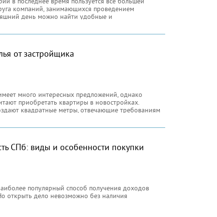
ий в последнее время пользуется все большей
руга компаний, занимающихся проведением
няшний день можно найти удобные и
воляющие разместиться большому количеству
ья от застройщика
меет много интересных предложений, однако
тают приобретать квартиры в новостройках.
здают квадратные метры, отвечающие требованиям
ь СПб: виды и особенности покупки
наиболее популярный способ получения доходов
Но открыть дело невозможно без наличия